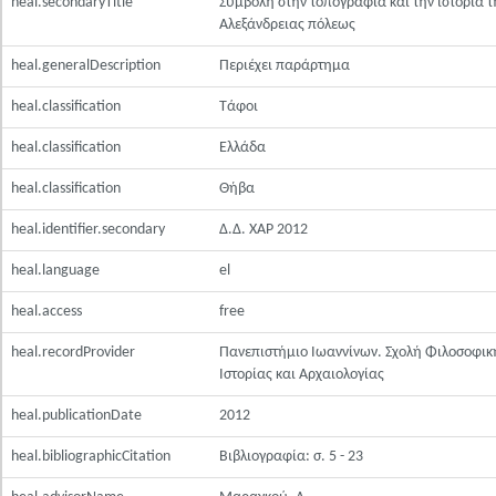
heal.secondaryTitle
Συμβολή στην τοπογραφία και την ιστορία τ
Αλεξάνδρειας πόλεως
heal.generalDescription
Περιέχει παράρτημα
heal.classification
Τάφοι
heal.classification
Ελλάδα
heal.classification
Θήβα
heal.identifier.secondary
Δ.Δ. ΧΑΡ 2012
heal.language
el
heal.access
free
heal.recordProvider
Πανεπιστήμιο Ιωαννίνων. Σχολή Φιλοσοφικ
Ιστορίας και Αρχαιολογίας
heal.publicationDate
2012
heal.bibliographicCitation
Βιβλιογραφία: σ. 5 - 23