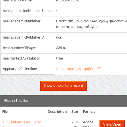
heal.advisorName
Μαραγκού, Λ.
heal.committeeMemberName
-
heal.academicPublisher
Πανεπιστήμιο Ιωαννίνων. Σχολή Φιλοσοφικ
Ιστορίας και Αρχαιολογίας
heal.academicPublisherID
uoi
heal.numberOfPages
335 σ.
heal.fullTextAvailability
true
Appears in Collections:
Διδακτορικές Διατριβές - ΙΣΤ
Show simple item record
Files in This Item:
File
Description
Size
Format
Δ. Δ. ΧΑΡΑΜΗ ΑΛΕΞΑΝΔ
2.36
Adobe
View/Open