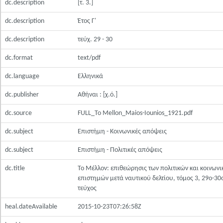
dc.description
[τ. 3.]
dc.description
Έτος Γ'
dc.description
τεύχ. 29 - 30
dc.format
text/pdf
dc.language
Ελληνικά
dc.publisher
Αθήναι : [χ.ό.]
dc.source
FULL_To Mellon_Maios-Iounios_1921.pdf
dc.subject
Επιστήμη - Κοινωνικές απόψεις
dc.subject
Επιστήμη - Πολιτικές απόψεις
dc.title
Το Μέλλον: επιθεώρησις των πολιτικών και κοινων
επιστημών μετά ναυτικού δελτίου, τόμος 3, 29ο-30
τεύχος
heal.dateAvailable
2015-10-23T07:26:58Z