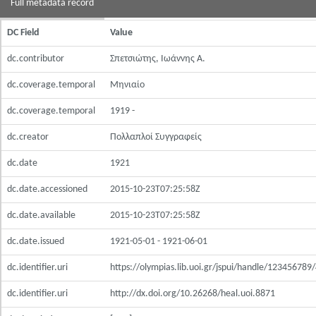
Full metadata record
DC Field
Value
dc.contributor
Σπετσιώτης, Ιωάννης Α.
dc.coverage.temporal
Μηνιαίο
dc.coverage.temporal
1919 -
dc.creator
Πολλαπλοί Συγγραφείς
dc.date
1921
dc.date.accessioned
2015-10-23T07:25:58Z
dc.date.available
2015-10-23T07:25:58Z
dc.date.issued
1921-05-01 - 1921-06-01
dc.identifier.uri
https://olympias.lib.uoi.gr/jspui/handle/123456789
dc.identifier.uri
http://dx.doi.org/10.26268/heal.uoi.8871