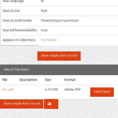
heal.language
el
heal.access
free
heal.recordProvider
Πανεπιστήμιο Ιωαννίνων
heal.fullTextAvailability
true
Appears in Collections:
Το Μέλλον
Show simple item record
Files in This Item:
File
Description
Size
Format
doc.pdf
4.55 MB
Adobe PDF
View/Open
Show simple item record