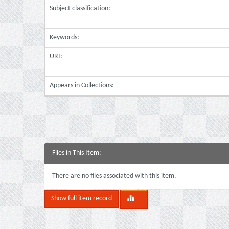
Subject classification:
Keywords:
URI:
Appears in Collections:
Files in This Item:
There are no files associated with this item.
Show full item record