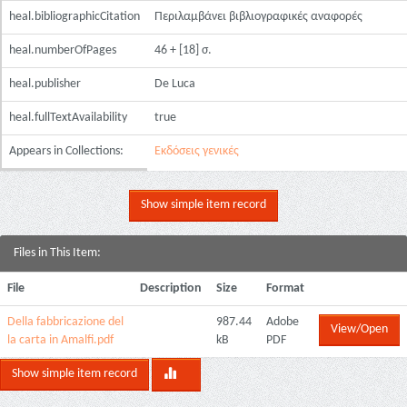
heal.bibliographicCitation
Περιλαμβάνει βιβλιογραφικές αναφορές
heal.numberOfPages
46 + [18] σ.
heal.publisher
De Luca
heal.fullTextAvailability
true
Appears in Collections:
Εκδόσεις γενικές
Show simple item record
Files in This Item:
File
Description
Size
Format
Della fabbricazione del
987.44
Adobe
View/Open
la carta in Amalfi.pdf
kB
PDF
Show simple item record