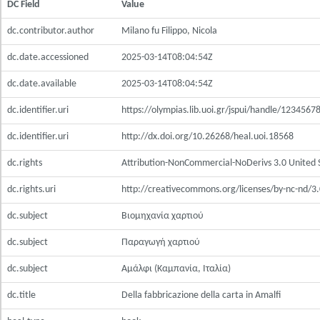
DC Field
Value
dc.contributor.author
Milano fu Filippo, Nicola
dc.date.accessioned
2025-03-14T08:04:54Z
dc.date.available
2025-03-14T08:04:54Z
dc.identifier.uri
https://olympias.lib.uoi.gr/jspui/handle/123456
dc.identifier.uri
http://dx.doi.org/10.26268/heal.uoi.18568
dc.rights
Attribution-NonCommercial-NoDerivs 3.0 United 
dc.rights.uri
http://creativecommons.org/licenses/by-nc-nd/3.
dc.subject
Βιομηχανία χαρτιού
dc.subject
Παραγωγή χαρτιού
dc.subject
Αμάλφι (Καμπανία, Ιταλία)
dc.title
Della fabbricazione della carta in Amalfi