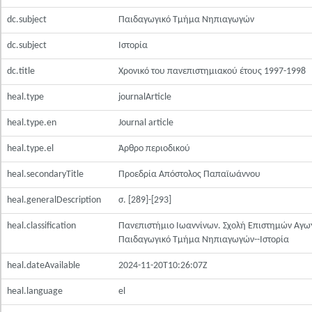
dc.subject
Παιδαγωγικό Τμήμα Νηπιαγωγών
dc.subject
Ιστορία
dc.title
Χρονικό του πανεπιστημιακού έτους 1997-1998
heal.type
journalArticle
heal.type.en
Journal article
heal.type.el
Άρθρο περιοδικού
heal.secondaryTitle
Προεδρία Απόστολος Παπαϊωάννου
heal.generalDescription
σ. [289]-[293]
heal.classification
Πανεπιστήμιο Ιωαννίνων. Σχολή Επιστημών Αγω
Παιδαγωγικό Τμήμα Νηπιαγωγών--Ιστορία
heal.dateAvailable
2024-11-20T10:26:07Z
heal.language
el