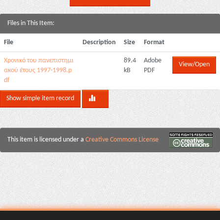
Files in This Item:
File
Description
Size
Format
Χρονικό του πανεπιστημι
89.4
Adobe
View/Open
ακού έτους 1997-1998.p
kB
PDF
df
Show simple item record
This item is licensed under a
Creative Commons License