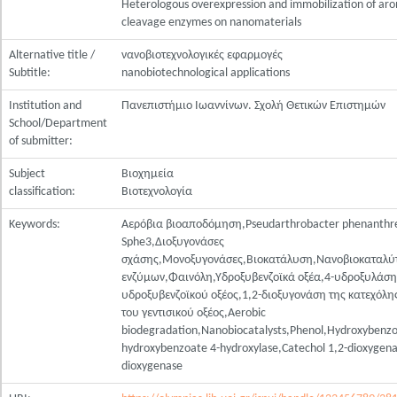
Heterologous overexpression and immobilization of a
cleavage enzymes on nanomaterials
Alternative title /
νανοβιοτεχνολογικές εφαρμογές
Subtitle:
nanobiotechnological applications
Institution and
Πανεπιστήμιο Ιωαννίνων. Σχολή Θετικών Επιστημών
School/Department
of submitter:
Subject
Βιοχημεία
classification:
Βιοτεχνολογία
Keywords:
Αερόβια βιοαποδόμηση,Pseudarthrobacter phenanthr
Sphe3,Διοξυγονάσες
σχάσης,Μονοξυγονάσες,Βιοκατάλυση,Νανοβιοκαταλύτ
ενζύμων,Φαινόλη,Υδροξυβενζοϊκά οξέα,4-υδροξυλάση 
υδροξυβενζοϊκού οξέος,1,2-διοξυγονάση της κατεχόλη
του γεντισικού οξέος,Aerobic
biodegradation,Nanobiocatalysts,Phenol,Hydroxybenzoi
hydroxybenzoate 4-hydroxylase,Catechol 1,2-dioxygena
dioxygenase