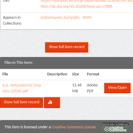
URI:
https://olympias.lib.uoi.gr/jspui/handle/123456789/38
http://dx.doi.org/10.26268/heal.uoi.17888
Appears in
Διδακτορικές Διατριβές - ΧΗΜ
Collections:
Show full item record
Files in This Item:
File
Description
Size
Format
Δ.Δ. Ασημακούλα Σταμ
12.46
Adobe
View/Open
ατία (2024).pdf
MB
PDF
Show full item record
This item is licensed under a
Creative Commons License