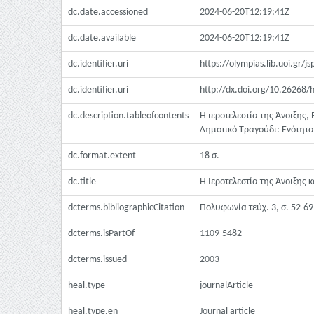
dc.date.accessioned
2024-06-20T12:19:41Z
dc.date.available
2024-06-20T12:19:41Z
dc.identifier.uri
https://olympias.lib.uoi.gr/
dc.identifier.uri
http://dx.doi.org/10.26268/
dc.description.tableofcontents
Η ιεροτελεστία της Άνοιξης, 
Δημοτικό Τραγούδι: Ενότητα 
dc.format.extent
18 σ.
dc.title
Η Ιεροτελεστία της Άνοιξης
dcterms.bibliographicCitation
Πολυφωνία τεύχ. 3, σ. 52-69
dcterms.isPartOf
1109-5482
dcterms.issued
2003
heal.type
journalArticle
heal.type.en
Journal article