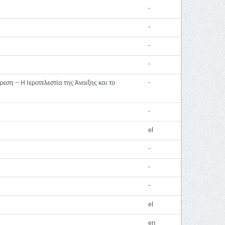
-
-
-
-
εση -- Η Ιεροτελεστία της Άνοιξης και το
-
-
el
-
-
-
el
en