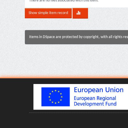
There are no files associated with this item.
Show simple item record
Items in DSpace are protected by copyright, with all rights re