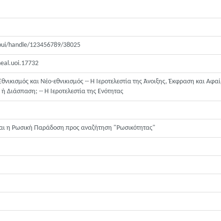
jspui/handle/123456789/38025
heal.uoi.17732
Εθνικισμός και Νέο-εθνικισμός -- Η Ιεροτελεστία της Άνοιξης, Έκφραση και Αφαίρ
ή Διάσπαση; -- Η Ιεροτελεστία της Ενότητας
 και η Ρωσική Παράδοση προς αναζήτηση "Ρωσικότητας"