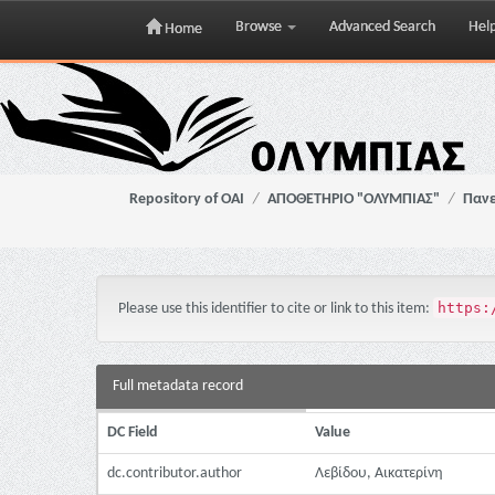
Browse
Advanced Search
Hel
Home
Skip
navigation
Repository of OAI
ΑΠΟΘΕΤΗΡΙΟ "ΟΛΥΜΠΙΑΣ"
Πανε
https:
Please use this identifier to cite or link to this item:
Full metadata record
DC Field
Value
dc.contributor.author
Λεβίδου, Αικατερίνη