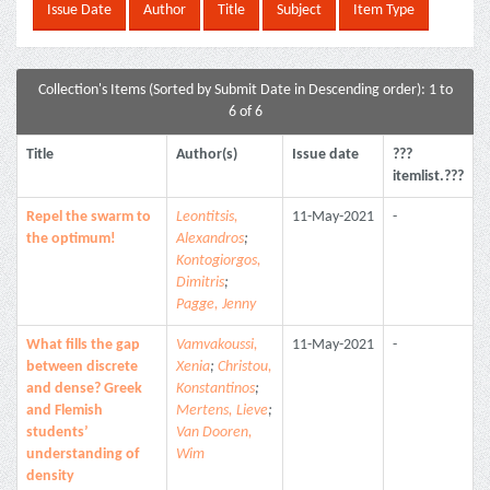
Collection's Items (Sorted by Submit Date in Descending order): 1 to
6 of 6
Title
Author(s)
Issue date
???
itemlist.???
Repel the swarm to
Leontitsis,
11-May-2021
-
the optimum!
Alexandros
;
Kontogiorgos,
Dimitris
;
Pagge, Jenny
What fills the gap
Vamvakoussi,
11-May-2021
-
between discrete
Xenia
;
Christou,
and dense? Greek
Konstantinos
;
and Flemish
Mertens, Lieve
;
students’
Van Dooren,
understanding of
Wim
density