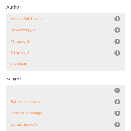
Author
Verschaffel, Lieven
1
Βογανάτσης, Δ.
1
Μπάκας, Θ.
1
Στεργίου, Λ.
1
< previous
Subject
-
3
Rational numbers
2
Conceptual change
1
Density property
1