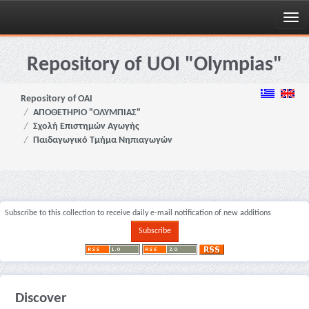
Skip
navigation
Repository of UOI "Olympias"
Repository of OAI
ΑΠΟΘΕΤΗΡΙΟ "ΟΛΥΜΠΙΑΣ"
Σχολή Επιστημών Αγωγής
Παιδαγωγικό Τμήμα Νηπιαγωγών
Subscribe to this collection to receive daily e-mail notification of new additions
Discover