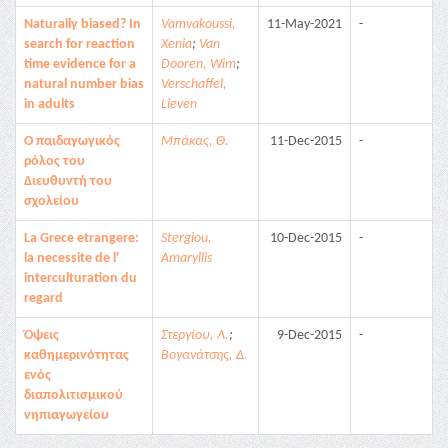
Naturally biased? In
Vamvakoussi,
11-May-2021
-
search for reaction
Xenia
;
Van
time evidence for a
Dooren, Wim
;
natural number bias
Verschaffel,
in adults
Lieven
Ο παιδαγωγικός
Μπάκας, Θ.
11-Dec-2015
-
ρόλος του
Διευθυντή του
σχολείου
La Grece etrangere:
Stergiou,
10-Dec-2015
-
la necessite de l'
Amaryllis
interculturation du
regard
Όψεις
Στεργίου, Λ.
;
9-Dec-2015
-
καθημερινότητας
Βογανάτσης, Δ.
ενός
διαπολιτισμικού
νηπιαγωγείου