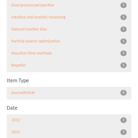
Dual process perspective
1
Intuitive and analytic reasoning
1
Natural number bias
1
Particle swarm optimization
1
Reaction time methods
1
Repellor
1
Item Type
journalArticle
6
Date
2012
1
2011
1