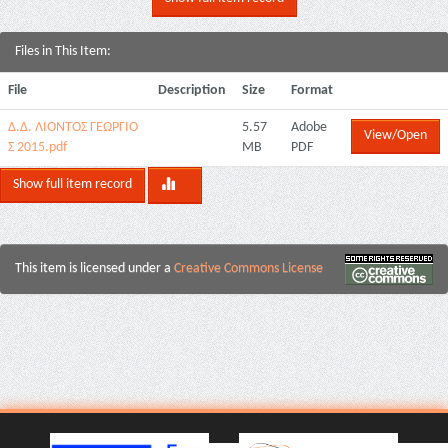
Files in This Item:
File
Description
Size
Format
Δ.Δ. ΛΙΟΝΤΟΣ ΓΕΩΡΓΙΟ
5.57
Adobe
View/Open
Σ 2015.pdf
MB
PDF
Show full item record
This item is licensed under a
Creative Commons License