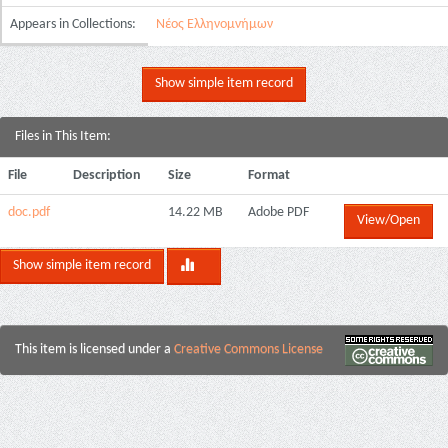
Appears in Collections:
Νέος Ελληνομνήμων
Show simple item record
Files in This Item:
File
Description
Size
Format
doc.pdf
14.22 MB
Adobe PDF
View/Open
Show simple item record
This item is licensed under a
Creative Commons License