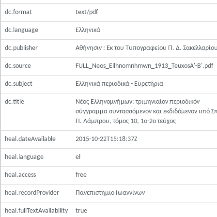
dc.format
text/pdf
dc.language
Ελληνικά
dc.publisher
Αθήνησιν : Εκ του Τυπογραφείου Π. Δ. Σακελλαρίο
dc.source
FULL_Neos_Ellhnomnhmwn_1913_TeuxosA'-B'.pdf
dc.subject
Ελληνικά περιοδικά - Ευρετήρια
dc.title
Νέος Ελληνομνήμων: τριμηνιαίον περιοδικόν
σύγγραμμα συντασσόμενον και εκδιδόμενον υπό Σ
Π. Λάμπρου, τόμος 10, 1ο-2ο τεύχος
heal.dateAvailable
2015-10-22T15:18:37Z
heal.language
el
heal.access
free
heal.recordProvider
Πανεπιστήμιο Ιωαννίνων
heal.fullTextAvailability
true