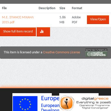
File
Description
Size
Format
Μ.Ε. ΣΠΑΝΟΣ ΜΙΧΑΗΛ
5.86
Adobe
View/Open
2015.pdf
MB
PDF
Show full item record
This item is licensed under a
Creative Commons License