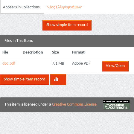
Appears in Collections:
Νέος Ελληνομνήμων
Show simple item record
Files in This Item:
File
Description
Size
Format
doc.pdf
7.1 MB
Adobe PDF
View/Open
Show simple item record
This item is licensed under a
Creative Commons License