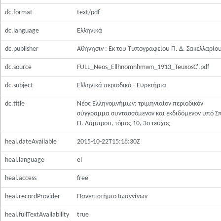
dc.format
text/pdf
dc.language
Ελληνικά
dc.publisher
Αθήνησιν : Εκ του Τυπογραφείου Π. Δ. Σακελλαρίο
dc.source
FULL_Neos_Ellhnomnhmwn_1913_TeuxosC'.pdf
dc.subject
Ελληνικά περιοδικά - Ευρετήρια
dc.title
Νέος Ελληνομνήμων: τριμηνιαίον περιοδικόν
σύγγραμμα συντασσόμενον και εκδιδόμενον υπό Σ
Π. Λάμπρου, τόμος 10, 3ο τεύχος
heal.dateAvailable
2015-10-22T15:18:30Z
heal.language
el
heal.access
free
heal.recordProvider
Πανεπιστήμιο Ιωαννίνων
heal.fullTextAvailability
true