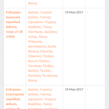
Φάνης
Ενδοχώρα :
Αράγης, Γιώργος
;
19-May-2017
-
Διμηνιαία
Δάλλας, Γιάννης
;
περιοδική
Δημητρίου, Πύρρος
;
έκδοση,
Καρβέλης, Τάκης
;
τεύχη 27-28
Λεοντάρης, Αχιλλέας
;
(1964)
Λώλης, Νίκος
;
Μηλιώνης,
Χριστόφορος
;
Σούλη,
Άρτεμη
;
Σταμάτης,
Στέφανος
;
Τζάλλας,
Κίμων
;
Τζάλλας,
Λευτέρης
;
Τζιόβας,
Φρίξος
;
Τζούλης,
Θανάσης
;
Τουλούπης,
Φάνης
Ενδοχώρα :
Αράγης, Γιώργος
;
19-May-2017
-
λογοτεχνική
Δάλλας, Γιάννης
;
περιοδική
Δημητρίου, Πύρρος
;
έκδοση,
Καρβέλης, Τάκης
;