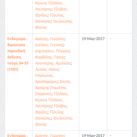
Κίμων
;
Τζάλλας,
Λευτέρης
;
Τζιόβας,
Φρίξος
;
Τζούλης,
Θανάσης
;
Τουλούπης,
Φάνης
Ενδοχώρα :
Αράγης, Γιώργος
;
19-May-2017
-
διμηνιαία
Δάλλας, Γιάννης
;
περιοδική
Δημητρίου, Πύρρος
;
έκδοση,
Καρβέλης, Τάκης
;
τεύχη 34-35
Λεοντάρης, Αχιλλέας
;
(1965)
Λώλης, Νίκος
;
Μηλιώνης,
Χριστόφορος
;
Σούλη,
Άρτεμη
;
Σταμάτης,
Στέφανος
;
Τζάλλας,
Κίμων
;
Τζάλλας,
Λευτέρης
;
Τζιόβας,
Φρίξος
;
Τζούλης,
Θανάσης
;
Τουλούπης,
Φάνης
Ενδοχώρα :
Αράγης, Γιώργος
;
19-May-2017
-