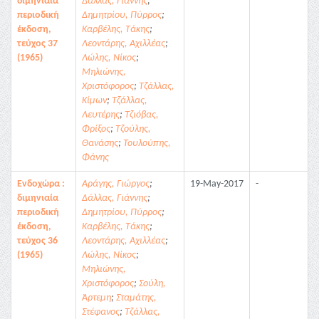
διμηνιαία
Δάλλας, Γιάννης
;
περιοδική
Δημητρίου, Πύρρος
;
έκδοση,
Καρβέλης, Τάκης
;
τεύχος 37
Λεοντάρης, Αχιλλέας
;
(1965)
Λώλης, Νίκος
;
Μηλιώνης,
Χριστόφορος
;
Τζάλλας,
Κίμων
;
Τζάλλας,
Λευτέρης
;
Τζιόβας,
Φρίξος
;
Τζούλης,
Θανάσης
;
Τουλούπης,
Φάνης
Ενδοχώρα :
Αράγης, Γιώργος
;
19-May-2017
-
διμηνιαία
Δάλλας, Γιάννης
;
περιοδική
Δημητρίου, Πύρρος
;
έκδοση,
Καρβέλης, Τάκης
;
τεύχος 36
Λεοντάρης, Αχιλλέας
;
(1965)
Λώλης, Νίκος
;
Μηλιώνης,
Χριστόφορος
;
Σούλη,
Άρτεμη
;
Σταμάτης,
Στέφανος
;
Τζάλλας,