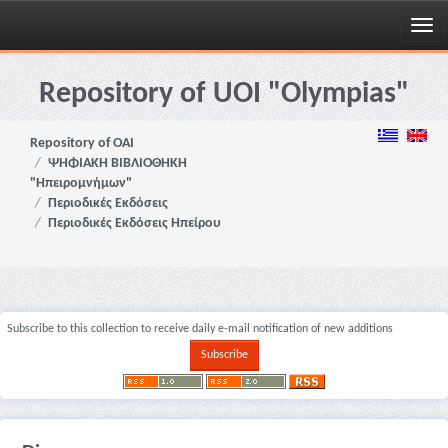
Skip
navigation
Repository of UOI "Olympias"
Repository of OAI
ΨΗΦΙΑΚΗ ΒΙΒΛΙΟΘΗΚΗ
"Ηπειρομνήμων"
Περιοδικές Εκδόσεις
Περιοδικές Εκδόσεις Ηπείρου
Subscribe to this collection to receive daily e-mail notification of new additions