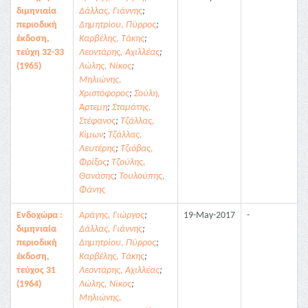
διμηνιαία
Δάλλας, Γιάννης
;
περιοδική
Δημητρίου, Πύρρος
;
έκδοση,
Καρβέλης, Τάκης
;
τεύχη 32-33
Λεοντάρης, Αχιλλέας
;
(1965)
Λώλης, Νίκος
;
Μηλιώνης,
Χριστόφορος
;
Σούλη,
Άρτεμη
;
Σταμάτης,
Στέφανος
;
Τζάλλας,
Κίμων
;
Τζάλλας,
Λευτέρης
;
Τζιόβας,
Φρίξος
;
Τζούλης,
Θανάσης
;
Τουλούπης,
Φάνης
Ενδοχώρα :
Αράγης, Γιώργος
;
19-May-2017
-
διμηνιαία
Δάλλας, Γιάννης
;
περιοδική
Δημητρίου, Πύρρος
;
έκδοση,
Καρβέλης, Τάκης
;
τεύχος 31
Λεοντάρης, Αχιλλέας
;
(1964)
Λώλης, Νίκος
;
Μηλιώνης,