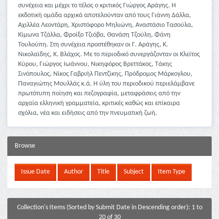
συνέχεια και μέχρι το τέλος ο κριτικός Γιώργος Αράγης. Η
εκδοτική ομάδα αρχικά αποτελούνταν από τους Γιάννη Δάλλα,
Αχιλλέα Λεοντάρη, Χριστόφορο Μηλιώνη, Αναστάσιο Τασούλα,
Κίμωνα Τζάλλα, Φροίξο Τζιόβα, Θανάση Τζούλη, Φάνη
Τουλούπη. Στη συνέχεια προστέθηκαν οι Γ. Αράγης, Κ.
Νικολαϊδης, Κ. Βλάχος. Με το περιοδικό συνεργάζονταν οι Κλείτος
Κύρου, Γιώργος Ιωάννου, Νικηφόρος Βρεττάκος, Τάκης
Σινόπουλος, Νίκος Γαβριήλ Πεντζίκης, Πρόδρομος Μάρκογλου,
Παναγιώτης Μουλλάς κ.ά. Η ύλη του περιοδικού περιελάμβανε
πρωτότυπη ποίηση και πεζογραφία, μεταφράσεις από την
αρχαία ελληνική γραμματεία, κριτικές καθώς και επίκαιρα
σχόλια, νέα και ειδήσεις από την πνευματική ζωή.
Browse
Collection's Items (Sorted by Submit Date in Descending order): 1 to
20 of 30