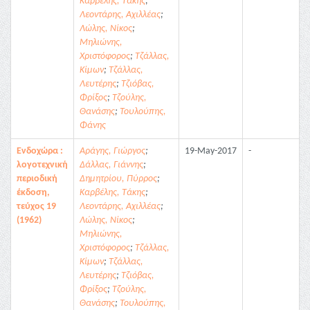
Καρβέλης, Τάκης
;
Λεοντάρης, Αχιλλέας
;
Λώλης, Νίκος
;
Μηλιώνης,
Χριστόφορος
;
Τζάλλας,
Κίμων
;
Τζάλλας,
Λευτέρης
;
Τζιόβας,
Φρίξος
;
Τζούλης,
Θανάσης
;
Τουλούπης,
Φάνης
Ενδοχώρα :
Αράγης, Γιώργος
;
19-May-2017
-
λογοτεχνική
Δάλλας, Γιάννης
;
περιοδική
Δημητρίου, Πύρρος
;
έκδοση,
Καρβέλης, Τάκης
;
τεύχος 19
Λεοντάρης, Αχιλλέας
;
(1962)
Λώλης, Νίκος
;
Μηλιώνης,
Χριστόφορος
;
Τζάλλας,
Κίμων
;
Τζάλλας,
Λευτέρης
;
Τζιόβας,
Φρίξος
;
Τζούλης,
Θανάσης
;
Τουλούπης,