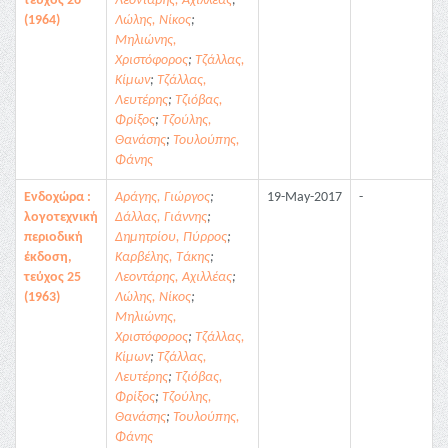
τεύχος 26
Λεοντάρης, Αχιλλέας
;
(1964)
Λώλης, Νίκος
;
Μηλιώνης,
Χριστόφορος
;
Τζάλλας,
Κίμων
;
Τζάλλας,
Λευτέρης
;
Τζιόβας,
Φρίξος
;
Τζούλης,
Θανάσης
;
Τουλούπης,
Φάνης
Ενδοχώρα :
Αράγης, Γιώργος
;
19-May-2017
-
λογοτεχνική
Δάλλας, Γιάννης
;
περιοδική
Δημητρίου, Πύρρος
;
έκδοση,
Καρβέλης, Τάκης
;
τεύχος 25
Λεοντάρης, Αχιλλέας
;
(1963)
Λώλης, Νίκος
;
Μηλιώνης,
Χριστόφορος
;
Τζάλλας,
Κίμων
;
Τζάλλας,
Λευτέρης
;
Τζιόβας,
Φρίξος
;
Τζούλης,
Θανάσης
;
Τουλούπης,
Φάνης