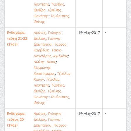
Λευτέρης
;
Τζιόβας,
Φρίξος
;
Τζούλης,
Θανάσης
;
Τουλούπης,
Φάνης
Ενδοχώρα,
Αράγης, Γιώργος
;
19-May-2017
-
τεύχη 21-22
Δάλλας, Γιάννης
;
(1963)
Δημητρίου, Πύρρος
;
Καρβέλης, Τάκης
;
Λεοντάρης, Αχιλλέας
;
Λώλης, Νίκος
;
Μηλιώνης,
Χριστόφορος
;
Τζάλλας,
Κίμων
;
Τζάλλας,
Λευτέρης
;
Τζιόβας,
Φρίξος
;
Τζούλης,
Θανάσης
;
Τουλούπης,
Φάνης
Ενδοχώρα,
Αράγης, Γιώργος
;
19-May-2017
-
τεύχος 20
Δάλλας, Γιάννης
;
(1962)
Δημητρίου, Πύρρος
;