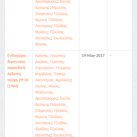
Χριστόφορος
;
Σούλη,
Άρτεμη
;
Σταμάτης,
Στέφανος
;
Τζάλλας,
Κίμων
;
Τζάλλας,
Λευτέρης
;
Τζιόβας,
Φρίξος
;
Τζούλης,
Θανάσης
;
Τουλούπης,
Φάνης
Ενδοχώρα :
Αράγης, Γιώργος
;
19-May-2017
-
διμηνιαία
Δάλλας, Γιάννης
;
περιοδική
Δημητρίου, Πύρρος
;
έκδοση,
Καρβέλης, Τάκης
;
τεύχη 29-30
Λεοντάρης, Αχιλλέας
;
(1964)
Λώλης, Νίκος
;
Μηλιώνης,
Χριστόφορος
;
Σούλη,
Άρτεμη
;
Σταμάτης,
Στέφανος
;
Τζάλλας,
Κίμων
;
Τζάλλας,
Λευτέρης
;
Τζιόβας,
Φρίξος
;
Τζούλης,
Θανάσης
;
Τουλούπης,