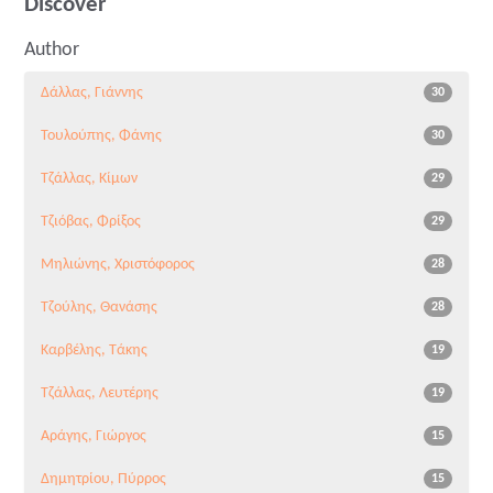
Discover
Author
Δάλλας, Γιάννης
30
Τουλούπης, Φάνης
30
Τζάλλας, Κίμων
29
Τζιόβας, Φρίξος
29
Μηλιώνης, Χριστόφορος
28
Τζούλης, Θανάσης
28
Καρβέλης, Τάκης
19
Τζάλλας, Λευτέρης
19
Αράγης, Γιώργος
15
Δημητρίου, Πύρρος
15