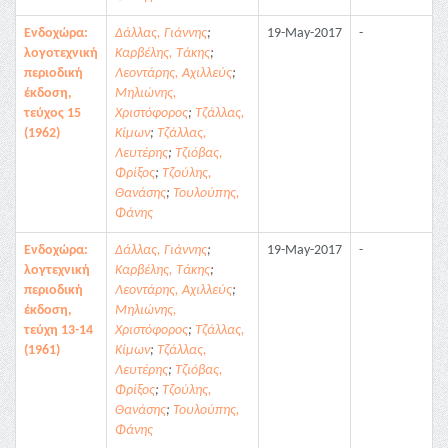
Ενδοχώρα:
Δάλλας, Γιάννης
;
19-May-2017
-
λογοτεχνική
Καρβέλης, Τάκης
;
περιοδική
Λεοντάρης, Αχιλλεύς
;
έκδοση,
Μηλιώνης,
τεύχος 15
Χριστόφορος
;
Τζάλλας,
(1962)
Κίμων
;
Τζάλλας,
Λευτέρης
;
Τζιόβας,
Φρίξος
;
Τζούλης,
Θανάσης
;
Τουλούπης,
Φάνης
Ενδοχώρα:
Δάλλας, Γιάννης
;
19-May-2017
-
λογτεχνική
Καρβέλης, Τάκης
;
περιοδική
Λεοντάρης, Αχιλλεύς
;
έκδοση,
Μηλιώνης,
τεύχη 13-14
Χριστόφορος
;
Τζάλλας,
(1961)
Κίμων
;
Τζάλλας,
Λευτέρης
;
Τζιόβας,
Φρίξος
;
Τζούλης,
Θανάσης
;
Τουλούπης,
Φάνης