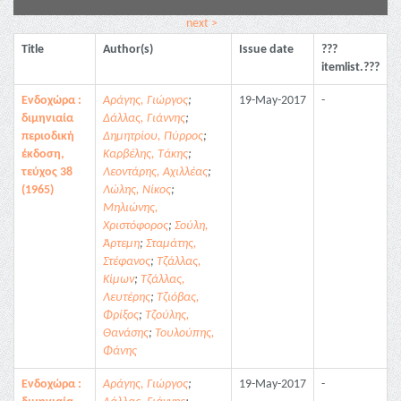
next >
Title
Author(s)
Issue date
???
itemlist.???
Ενδοχώρα :
Αράγης, Γιώργος
;
19-May-2017
-
διμηνιαία
Δάλλας, Γιάννης
;
περιοδική
Δημητρίου, Πύρρος
;
έκδοση,
Καρβέλης, Τάκης
;
τεύχος 38
Λεοντάρης, Αχιλλέας
;
(1965)
Λώλης, Νίκος
;
Μηλιώνης,
Χριστόφορος
;
Σούλη,
Άρτεμη
;
Σταμάτης,
Στέφανος
;
Τζάλλας,
Κίμων
;
Τζάλλας,
Λευτέρης
;
Τζιόβας,
Φρίξος
;
Τζούλης,
Θανάσης
;
Τουλούπης,
Φάνης
Ενδοχώρα :
Αράγης, Γιώργος
;
19-May-2017
-