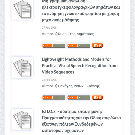
Μη-γραμμική ανάλυση
ηλεκτροεγκεφαλογραφικών σημάτων και
ταξινόμηση γνωστικού φορτίου με χρήση
μηχανικής μάθησης
27 Feb 2026
Author(s):Κυρομίτης, Δημήτριος Ι.
Lightweight Methods and Models for
Practical Visual Speech Recognition from
Video Sequences
02 Feb 2026
Author(s):Πανάγος, Ιάσων - Ιωάννης
Ε.Π.Ο.Σ. - σύστημα Επαυξημένης
Πραγματικότητας για την Οδική ασφάλεια
έξυπνων πόλεων Συνδεδεμένων
αυτόνομων οχημάτων