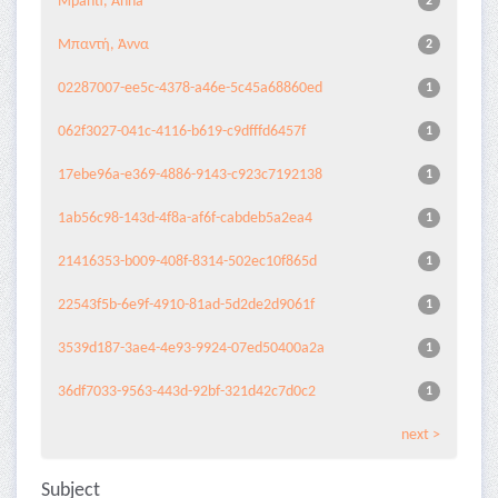
Mpanti, Anna
2
Μπαντή, Άννα
2
02287007-ee5c-4378-a46e-5c45a68860ed
1
062f3027-041c-4116-b619-c9dfffd6457f
1
17ebe96a-e369-4886-9143-c923c7192138
1
1ab56c98-143d-4f8a-af6f-cabdeb5a2ea4
1
21416353-b009-408f-8314-502ec10f865d
1
22543f5b-6e9f-4910-81ad-5d2de2d9061f
1
3539d187-3ae4-4e93-9924-07ed50400a2a
1
36df7033-9563-443d-92bf-321d42c7d0c2
1
next >
Subject