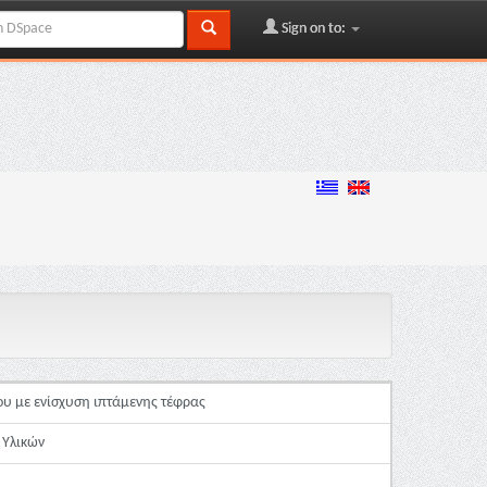
Sign on to:
υ με ενίσχυση ιπτάμενης τέφρας
 Υλικών