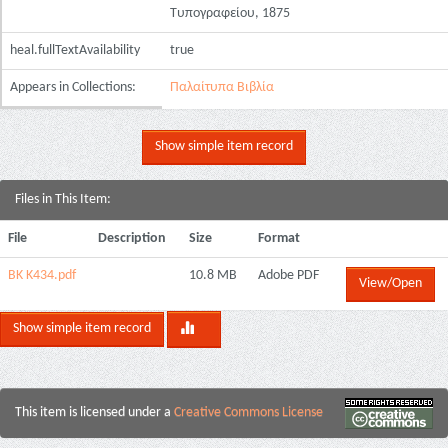
Τυπογραφείου, 1875
heal.fullTextAvailability
true
Appears in Collections:
Παλαίτυπα Βιβλία
Show simple item record
Files in This Item:
File
Description
Size
Format
BK K434.pdf
10.8 MB
Adobe PDF
View/Open
Show simple item record
This item is licensed under a
Creative Commons License