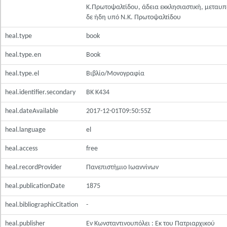
Κ.Πρωτοψαλτίδου, άδεια εκκλησιαστική, μεταυ
δε ήδη υπό Ν.Κ. Πρωτοψαλτίδου
heal.type
book
heal.type.en
Book
heal.type.el
Βιβλίο/Μονογραφία
heal.identifier.secondary
ΒΚ Κ434
heal.dateAvailable
2017-12-01T09:50:55Z
heal.language
el
heal.access
free
heal.recordProvider
Πανεπιστήμιο Ιωαννίνων
heal.publicationDate
1875
heal.bibliographicCitation
-
heal.publisher
Εν Κωνσταντινουπόλει : Εκ του Πατριαρχικού