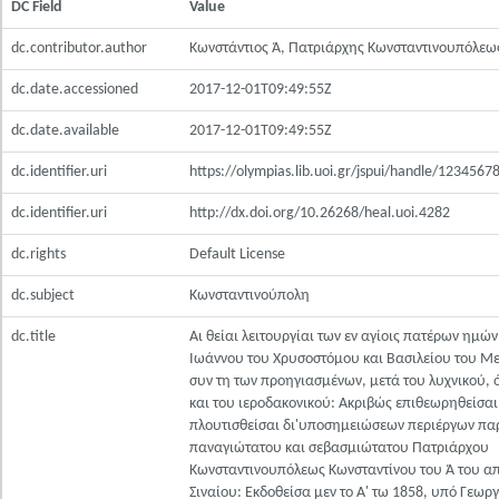
DC Field
Value
dc.contributor.author
Κωνστάντιος Ά, Πατριάρχης Κωνσταντινουπόλεω
dc.date.accessioned
2017-12-01T09:49:55Z
dc.date.available
2017-12-01T09:49:55Z
dc.identifier.uri
https://olympias.lib.uoi.gr/jspui/handle/123456
dc.identifier.uri
http://dx.doi.org/10.26268/heal.uoi.4282
dc.rights
Default License
dc.subject
Κωνσταντινούπολη
dc.title
Αι θείαι λειτουργίαι των εν αγίοις πατέρων ημών
Ιωάννου του Χρυσοστόμου και Βασιλείου του Μ
συν τη των προηγιασμένων, μετά του λυχνικού, 
και του ιεροδακονικού: Ακριβώς επιθεωρηθείσαι
πλουτισθείσαι δι'υποσημειώσεων περιέργων πα
παναγιώτατου και σεβασμιώτατου Πατριάρχου
Κωνσταντινουπόλεως Κωνσταντίνου του Ά του α
Σιναίου: Εκδοθείσα μεν το Α' τω 1858, υπό Γεωρ