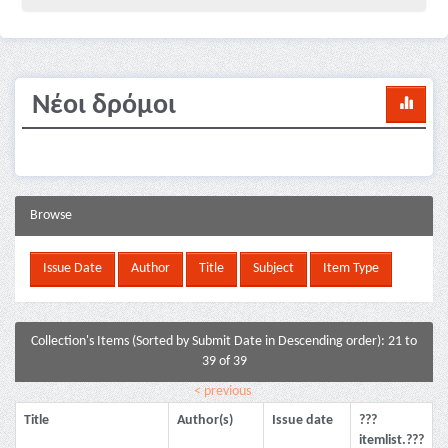
Νέοι δρόμοι
Browse
Collection's Items (Sorted by Submit Date in Descending order): 21 to
39 of 39
< previous
Title
Author(s)
Issue date
???
itemlist.???