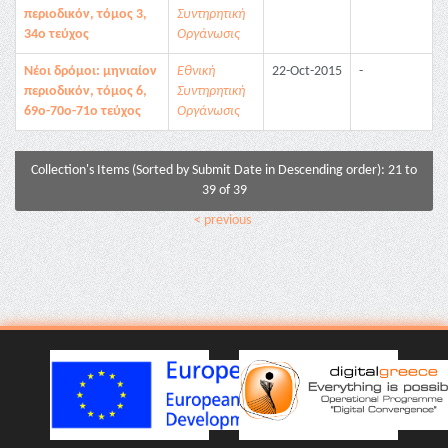
περιοδικόν, τόμος 3,
Συντηρητική
34ο τεύχος
Οργάνωσις
Νέοι δρόμοι: μηνιαίον
Εθνική
22-Oct-2015
-
περιοδικόν, τόμος 6,
Συντηρητική
69ο-70ο-71ο τεύχος
Οργάνωσις
Collection's Items (Sorted by Submit Date in Descending order): 21 to
39 of 39
< previous