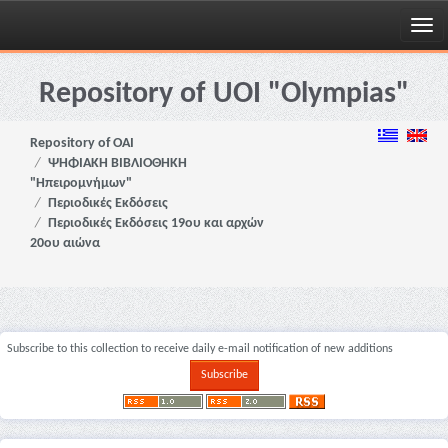
Skip
navigation
Repository of UOI "Olympias"
Repository of OAI
ΨΗΦΙΑΚΗ ΒΙΒΛΙΟΘΗΚΗ
"Ηπειρομνήμων"
Περιοδικές Εκδόσεις
Περιοδικές Εκδόσεις 19ου και αρχών
20ου αιώνα
Subscribe to this collection to receive daily e-mail notification of new additions