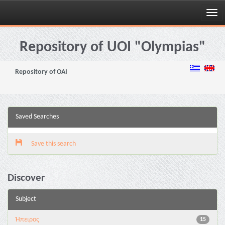
Skip
navigation
Repository of UOI "Olympias"
Repository of OAI
Saved Searches
Save this search
Discover
Subject
Ήπειρος
15