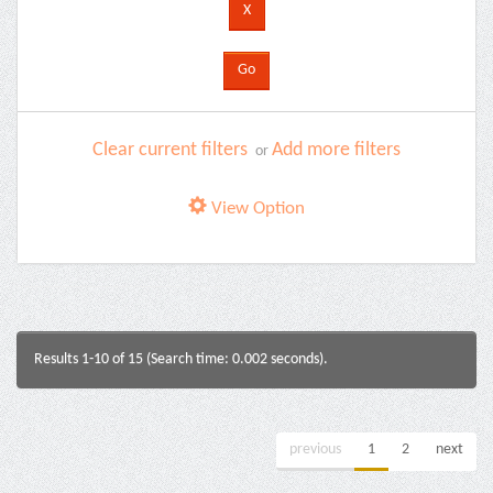
Clear current filters
Add more filters
or
View Option
Results 1-10 of 15 (Search time: 0.002 seconds).
previous
1
2
next