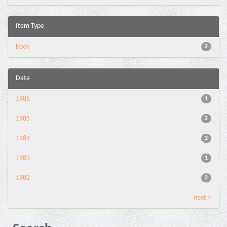
Item Type
book
2
Date
1986
1
1985
2
1984
2
1983
1
1982
2
next >