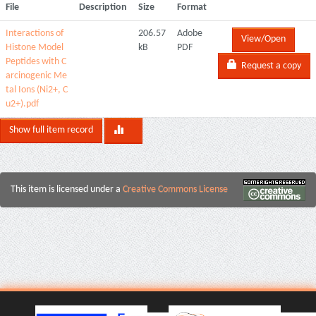
File
Description
Size
Format
Interactions of
206.57
Adobe
View/Open
Histone Model
kB
PDF
Peptides with C
Request a copy
arcinogenic Me
tal Ions (Ni2+, C
u2+).pdf
Show full item record
This item is licensed under a
Creative Commons License