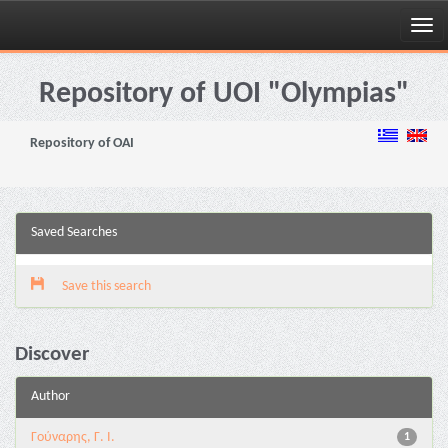
Skip
navigation
Repository of UOI "Olympias"
Repository of OAI
Saved Searches
Save this search
Discover
Author
Γούναρης, Γ. Ι.
1