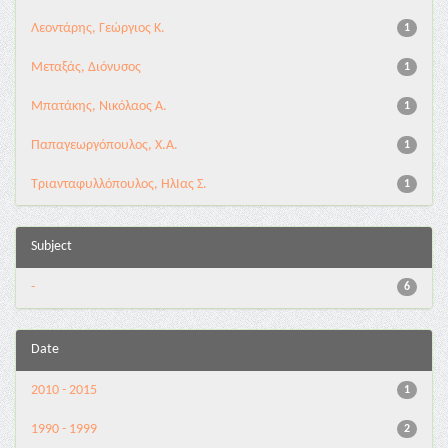
Λεοντάρης, Γεώργιος Κ.
1
Μεταξάς, Διόνυσος
1
Μπατάκης, Νικόλαος Α.
1
Παπαγεωργόπουλος, Χ.Α.
1
Τριανταφυλλόπουλος, ΗλΙας Σ.
1
Subject
-
6
Date
2010 - 2015
1
1990 - 1999
2