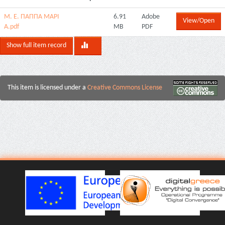
Μ. Ε. ΠΑΠΠΑ ΜΑΡΙ
6.91
Adobe
View/Open
Α.pdf
MB
PDF
Show full item record
This item is licensed under a
Creative Commons License