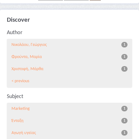
Discover
Author
Νικολάου, Γεώργιος
1
Φρούντα, Μαρία
1
Χριστοφή, Μάρθα
1
< previous
Subject
Marketing
1
Ένταξη
1
Αγωγή υγείας
1