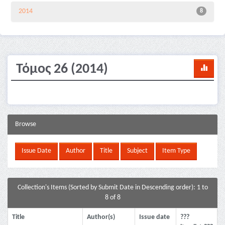
2014
8
Τόμος 26 (2014)
Browse
Collection's Items (Sorted by Submit Date in Descending order): 1 to
8 of 8
Title
Author(s)
Issue date
???