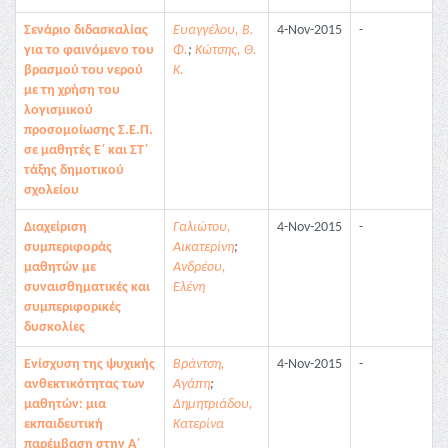
Σενάριο διδασκαλίας
Ευαγγέλου, Β.
4-Nov-2015
-
για το φαινόμενο του
Φ.
;
Κώτσης, Θ.
βρασμού του νερού
Κ.
με τη χρήση του
λογισμικού
προσομοίωσης Σ.Ε.Π.
σε μαθητές Ε΄ και ΣΤ΄
τάξης δημοτικού
σχολείου
Διαχείριση
Γαλιώτου,
4-Nov-2015
-
συμπεριφοράς
Αικατερίνη
;
μαθητών με
Ανδρέου,
συναισθηματικές και
Ελένη
συμπεριφορικές
δυσκολίες
Ενίσχυση της ψυχικής
Βράντση,
4-Nov-2015
-
ανθεκτικότητας των
Αγάπη
;
μαθητών: μια
Δημητριάδου,
εκπαιδευτική
Κατερίνα
παρέμβαση στην Α΄