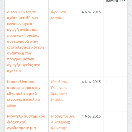
itemlist.???
Διερευνώντας τη
Φρούντα,
4-Nov-2015
-
σχέση μεταξύ των
Μαρία
εννοιών υγεία -
αγωγή υγείας και
προαγωγή υγείας:
συνεισφορά στην
αποτελεσματικότερη
ανάπτυξη των
προγραμμάτων
αγωγής υγείας στο
σχολείο
Η αποκλίνουσα
Νικολάου,
4-Nov-2015
-
συμπεριφορά στον
Γεώργιος
;
εθνοπολιτισμικά
Χριστοφή,
ετερογενή σχολικό
Μάρθα
χώρο
Μοντέλο συστημικού
Μοσχοπούλου,
4-Nov-2015
-
διδακτικού
Αικατερίνη
;
σχεδιασμού: μια
Φύκαρης,