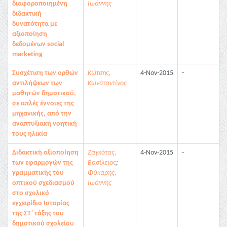
διαφοροποιημένη
Ιωάννης
διδακτική
δυνατότητα με
αξιοποίηση
δεδομένων social
marketing
Συσχέτιση των ορθών
Κώτσης,
4-Nov-2015
-
αντιλήψεων των
Κωνσταντίνος
μαθητών δημοτικού,
σε απλές έννοιες της
μηχανικής, από την
αναπτυξιακή νοητική
τους ηλικία
Διδακτική αξιοποίηση
Ζαγκότας,
4-Nov-2015
-
των εφαρμογών της
Βασίλειος
;
γραμματικής του
Φύκαρης,
οπτικού σχεδιασμού
Ιωάννης
στο σχολικό
εγχειρίδιο Ιστορίας
της ΣΤ΄ τάξης του
δημοτικού σχολείου