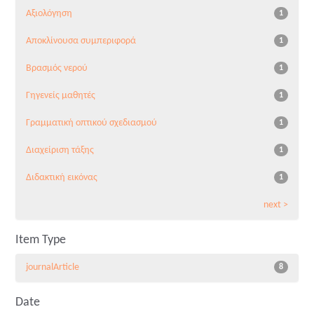
Αξιολόγηση
1
Αποκλίνουσα συμπεριφορά
1
Βρασμός νερού
1
Γηγενείς μαθητές
1
Γραμματική οπτικού σχεδιασμού
1
Διαχείριση τάξης
1
Διδακτική εικόνας
1
next >
Item Type
journalArticle
8
Date