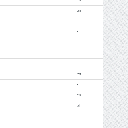
en
en
-
-
-
-
-
en
-
en
el
-
-