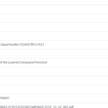
.gr/jspui/handle/123456789/17611
 of the Layered Compound Femo2s4
1700007
rg/0022-3719/13/22/007/pdf/0022-3719_13_22_007.pdf