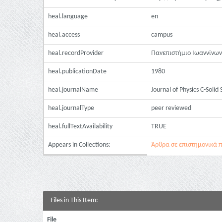
heal.language
en
heal.access
campus
heal.recordProvider
Πανεπιστήμιο Ιωαννίνων
heal.publicationDate
1980
heal.journalName
Journal of Physics C-Solid 
heal.journalType
peer reviewed
heal.fullTextAvailability
TRUE
Appears in Collections:
Άρθρα σε επιστημονικά πε
Files in This Item:
File