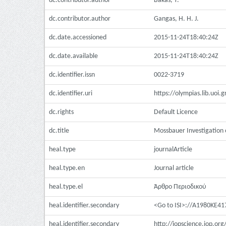
dc.contributor.author
Bakas, T.
dc.contributor.author
Gangas, H. H. J.
dc.date.accessioned
2015-11-24T18:40:24Z
dc.date.available
2015-11-24T18:40:24Z
dc.identifier.issn
0022-3719
dc.identifier.uri
https://olympias.lib.uoi
dc.rights
Default Licence
dc.title
Mossbauer Investigation
heal.type
journalArticle
heal.type.en
Journal article
heal.type.el
Άρθρο Περιοδικού
heal.identifier.secondary
<Go to ISI>://A1980KE4
heal.identifier.secondary
http://iopscience.iop.o