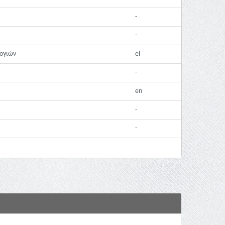
-
-
λογιών
el
-
en
-
-