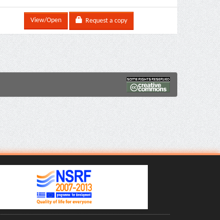
View/Open
Request a copy