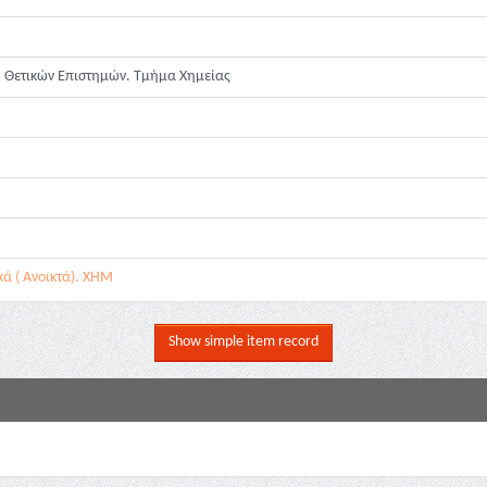
ή Θετικών Επιστημών. Τμήμα Χημείας
κά ( Ανοικτά). ΧΗΜ
Show simple item record