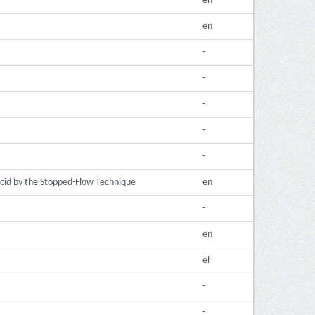
en
en
-
-
-
-
-
Acid by the Stopped-Flow Technique
en
-
en
el
-
-