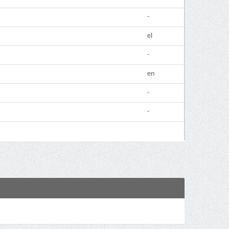
-
el
-
en
-
-