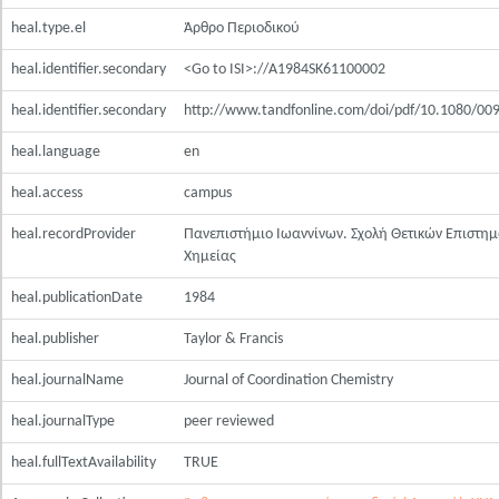
heal.type.el
Άρθρο Περιοδικού
heal.identifier.secondary
<Go to ISI>://A1984SK61100002
heal.identifier.secondary
http://www.tandfonline.com/doi/pdf/10.1080/0
heal.language
en
heal.access
campus
heal.recordProvider
Πανεπιστήμιο Ιωαννίνων. Σχολή Θετικών Επιστη
Χημείας
heal.publicationDate
1984
heal.publisher
Taylor & Francis
heal.journalName
Journal of Coordination Chemistry
heal.journalType
peer reviewed
heal.fullTextAvailability
TRUE