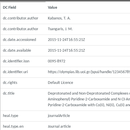
DC Field
Value
dc.contributor.author
Kabanos, T. A.
dc.contributor.author
Tsangaris, J. M.
dc.date.accessioned
2015-11-24T16:55:21Z
dc.date.available
2015-11-24T16:55:21Z
dc.identifier.issn
0095-8972
dc.identifier.uri
https://olympias.lib.uoi.gr/jspui/handle/1234567
dc.rights
Default Licence
dc.title
Deprotonated and Non-Deprotonated Complexes o
Aminophenyl) Pyridine-2-Carboxamide and N-(3-A
Pyridine-2-Carboxamide with Co(Ii), Ni(Ii), Cu(Ii) an
heal.type
journalArticle
heal.type.en
Journal article