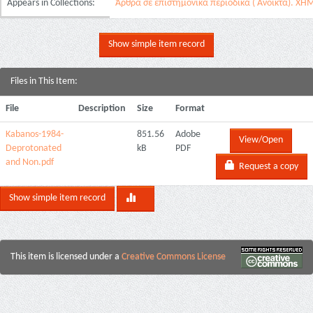
Appears in Collections:
Άρθρα σε επιστημονικά περιοδικά ( Ανοικτά). ΧΗ
Show simple item record
Files in This Item:
File
Description
Size
Format
Kabanos-1984-
851.56
Adobe
View/Open
Deprotonated
kB
PDF
and Non.pdf
Request a copy
Show simple item record
This item is licensed under a
Creative Commons License