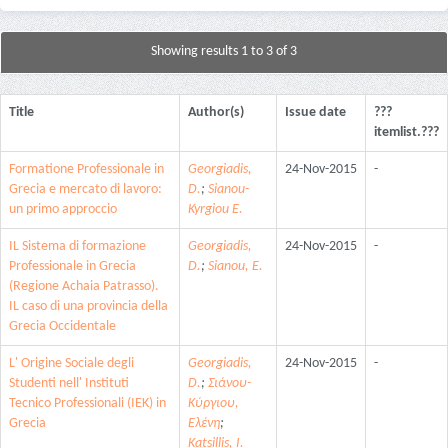
Showing results 1 to 3 of 3
Title
Author(s)
Issue date
???
itemlist.???
Formatione Professionale in
Georgiadis,
24-Nov-2015
-
Grecia e mercato di lavoro:
D.
;
Sianou-
un primo approccio
Kyrgiou E.
IL Sistema di formazione
Georgiadis,
24-Nov-2015
-
Professionale in Grecia
D.
;
Sianou, E.
(Regione Achaia Patrasso).
IL caso di una provincia della
Grecia Occidentale
L' Origine Sociale degli
Georgiadis,
24-Nov-2015
-
Studenti nell' Instituti
D.
;
Σιάνου-
Tecnico Professionali (IEK) in
Κύργιου,
Grecia
Ελένη
;
Katsillis, I.