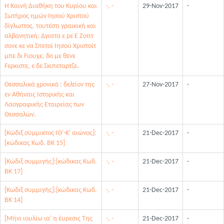
Η Καινή Διαθήκη του Κυρίου και
-, -
29-Nov-2017
-
Σωτήρος ημών Ιησού Χριστού
δίγλωττος, τουτέστι γραικική και
αλβανητική: Δγιατα ε ρε Ε Ζοτιτ
σονε κε να Σπετοί Ιησού Χριστοίτ
μπε δι Fιουχε, δο με θενε
Fερκιστε, ε δε Σκιπεταρτζε.
Θεσσαλικά χρονικά : δελτίον της
-, -
27-Nov-2017
-
εν Αθήναις Ιστορικής και
Λαογραφικής Εταιρείας των
Θεσσαλών.
[Κώδιξ σύμμικτος ΙΘ'-Κ' αιώνος]:
-, -
21-Dec-2017
-
[κώδικας Κωδ. ΒΚ 15]
[Κώδιξ συμμιγής]:[κώδικας Κωδ.
-, -
21-Dec-2017
-
ΒΚ 17]
[Κωδιξ συμμιγής]:[κώδικας Κωδ.
-, -
21-Dec-2017
-
ΒΚ 14]
[Μήνι ιουλίω ια' η έυρεσις Της
-, -
21-Dec-2017
-