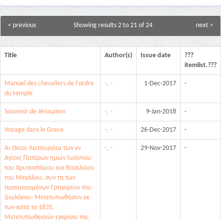
< previous
Showing results 2 to 21 of 24
next >
Title
Author(s)
Issue date
???
itemlist.???
Manuel des chevaliers de l'ordre
-, -
1-Dec-2017
-
du temple
Souvenir de Jérusalem
-, -
9-Jan-2018
-
Voyage dans le Grece
-, -
26-Dec-2017
-
Αι Θείαι Λειτουργίαι των εν
-, -
29-Nov-2017
-
Αγίοις Πατέρων ημών Ιωάννου
του Χρυσοστόμου και Βασιλείου
του Μεγάλου, συν τη των
προηγιασμένων Γρηγορίου του
Διαλόγου: Μετετυπωθήσαν εκ
των κατά το 1835.
Μετετυπωθεισών εγκρίσει της