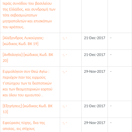
Ιεράς συνόδου του βασιλείου
της Ελλάδος, και συνδρομή των
τότε σεβασμιώτατων
μητροπολιτών και επισκόπων
του κράτους.
[Αλέξανδρος Λυκούργος:
-, -
21-Dec-2017
-
[κώδικας Κωδ. ΒΚ 19]
[Ανθολογία]:[κώδικας Κωδ. ΒΚ
-, -
21-Dec-2017
-
20]
Ειρμολόγιον συν Θεώ Αγίω :
-, -
29-Nov-2017
-
περιέχον παν τας ειρμούς
τ'οτώηχου των τε δεσποτικών
και των θεομητορικών εορτού
και όλου του εμιαυτού .
[Εξηγήσεις]:[κώδικας Κωδ. ΒΚ
-, -
21-Dec-2017
-
13]
Εφεύρεσις τύχης, δια της
-, -
29-Nov-2017
-
οποίας, εις στίχους