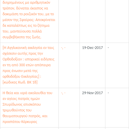
διηρημένους με αριθμητικόν
τρόπον, δύναται έκαστος να
δοκιμάση το ροιζικόν του, με το
μέσον της Σφαίρας: Αποκρίνεται
δε καταλέπτως εις το ζήτημα
του, μαντεύουσα πολλά
συμβεβήκοτα της ζωής.
[Η Αγγλικανική εκκλησία εν ταις
-, -
19-Dec-2017
-
σχέσεσιν αυτής προς την
Ορθοδοξίαν : ιστορικαί ειδήσεις
εν τη από 300 ετών απόπειρα
προς ένωσιν μετά της
ορθοδόξου Εκκλησίας] :
[κώδικας Κωδ. ΒΚ 18]
Η θεία και ιερά ακολουθία του
-, -
29-Nov-2017
-
εν αγίοις πατρός ημών
Σπυρίδωνος επισκόπου
τριμυθούντος του
θαυματουργού πατρός, και
προστάτου Κέρκυρας