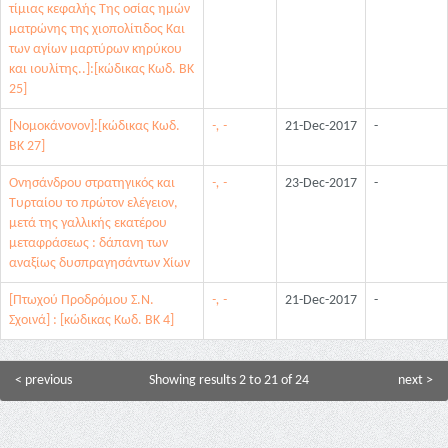
τίμιας κεφαλής Της οσίας ημών
ματρώνης της χιοπολίτιδος Και
των αγίων μαρτύρων κηρύκου
και ιουλίτης..]:[κώδικας Κωδ. ΒΚ
25]
[Νομοκάνονον]:[κώδικας Κωδ.
-, -
21-Dec-2017
-
ΒΚ 27]
Ονησάνδρου στρατηγικός και
-, -
23-Dec-2017
-
Τυρταίου το πρώτον ελέγειον,
μετά της γαλλικής εκατέρου
μεταφράσεως : δάπανη των
αναξίως δυσπραγησάντων Χίων
[Πτωχού Προδρόμου Σ.Ν.
-, -
21-Dec-2017
-
Σχοινά] : [κώδικας Κωδ. ΒΚ 4]
< previous
Showing results 2 to 21 of 24
next >