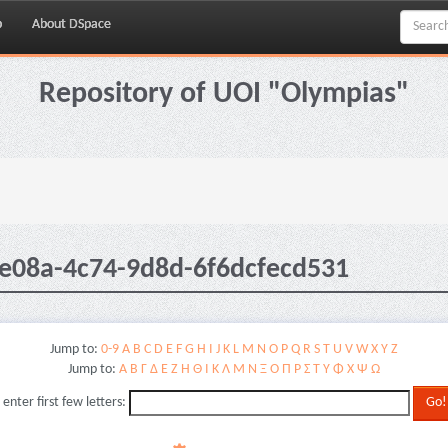
p
About DSpace
Repository of UOI "Olympias"
-e08a-4c74-9d8d-6f6dcfecd531
Jump to:
0-9
A
B
C
D
E
F
G
H
I
J
K
L
M
N
O
P
Q
R
S
T
U
V
W
X
Y
Z
Jump to:
Α
Β
Γ
Δ
Ε
Ζ
Η
Θ
Ι
Κ
Λ
Μ
Ν
Ξ
Ο
Π
Ρ
Σ
Τ
Υ
Φ
Χ
Ψ
Ω
 enter first few letters: