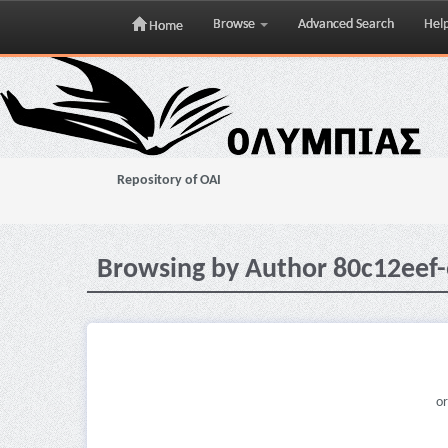
Browse
Advanced Search
Hel
Home
Skip
navigation
Repository of OAI
Browsing by Author 80c12eef
or