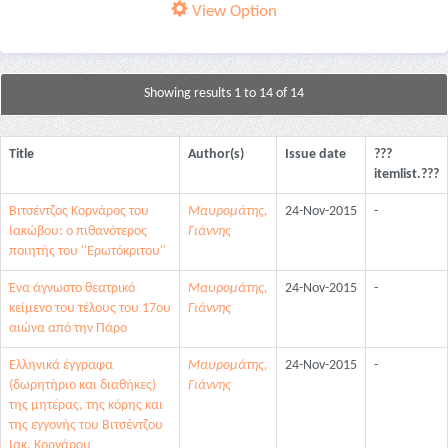
View Option
Showing results 1 to 14 of 14
Title
Author(s)
Issue date
???
itemlist.???
Βιτσέντζος Κορνάρος του
Μαυρομάτης,
24-Nov-2015
-
Ιακώβου: ο πιθανότερος
Γιάννης
ποιητής του ''Ερωτόκριτου''
Ένα άγνωστο θεατρικό
Μαυρομάτης,
24-Nov-2015
-
κείμενο του τέλους του 17ου
Γιάννης
αιώνα από την Πάρο
Ελληνικά έγγραφα
Μαυρομάτης,
24-Nov-2015
-
(δωρητήριο και διαθήκες)
Γιάννης
της μητέρας, της κόρης και
της εγγονής του Βιτσέντζου
Ιακ. Κορνάρου