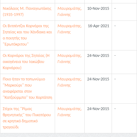
Νικόλαος Μ. Παναγιωτάκης
Μαυρομάτης,
10-Nov-2015
-
(1935-1997)
Γιάννης
Οι Βιτσέντζοι Κορνάροι της
Μαυρομάτης,
16-Apr-2021
-
Σητείας και του Χάνδακα και
Γιάννης
ο ποιητής του
"Ερωτόκριτου"
Οι Κορνάροι της Σητείας (Η
Μαυρομάτης,
24-Nov-2015
-
οικογένεια του Ιακώβου
Γιάννης
Κορνάρου)
Ποιο ήταν το τοπωνύμιο
Μαυρομάτης,
24-Nov-2015
-
''Μερκούρι'' που
Γιάννης
αναφέρεται στον
''Κατζούρμπο'' του Χορτάτση
Στίχοι της "Ρίμας
Μαυρομάτης,
24-Nov-2015
-
θρηνητικής'' του Πικατόρου
Γιάννης
σε κρητικό δημοτικό
τραγούδι