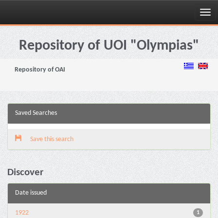
Skip
navigation
Repository of UOI "Olympias"
Repository of OAI
Saved Searches
Save this search
Discover
Date issued
1922
1