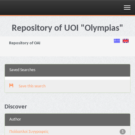
Skip
navigation
Repository of UOI "Olympias"
Repository of OAI
Saved Searches
Save this search
Discover
Author
Πολλαπλοί Συγγραφείς
1