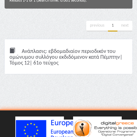
Results 1-1 of 1 (Search time: 0.001 seconds).
previous
1
next
Ανάπλασις: εβδομαδιαίον περιοδικόν του
ομώνυμου συλλόγου εκδιδόμενον κατά Πέμπτην|
Τόμος 12| 61ο τεύχος