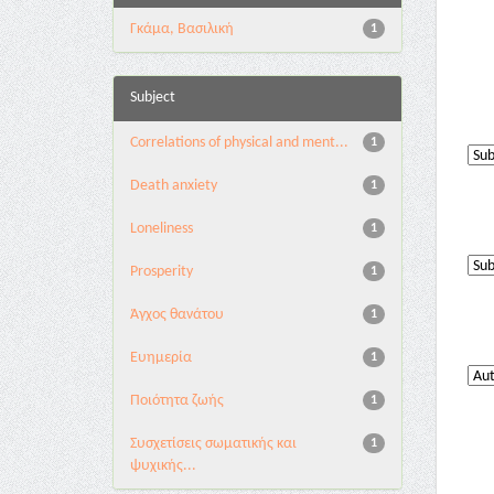
Γκάμα, Βασιλική
1
Subject
Correlations of physical and ment...
1
Death anxiety
1
Loneliness
1
Prosperity
1
Άγχος θανάτου
1
Ευημερία
1
Ποιότητα ζωής
1
Συσχετίσεις σωματικής και
1
ψυχικής...