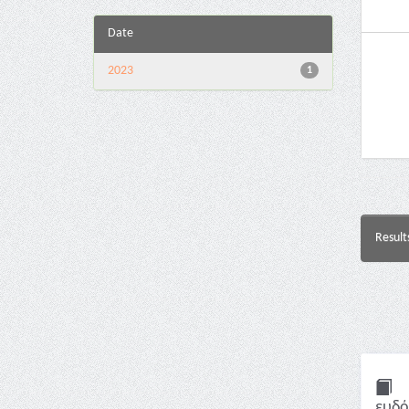
Date
2023
1
Result
ευδό