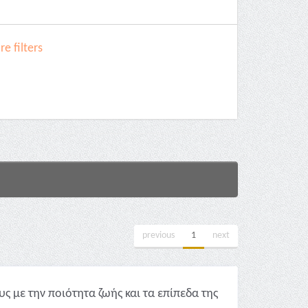
e filters
previous
1
next
ς με την ποιότητα ζωής και τα επίπεδα της