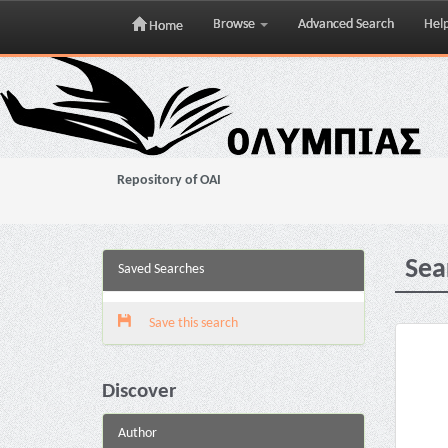
Browse
Advanced Search
Hel
Home
Skip
navigation
Repository of OAI
Sea
Saved Searches
Save this search
Discover
Author