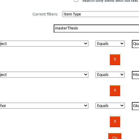
Search only items with full text 
Current filters: