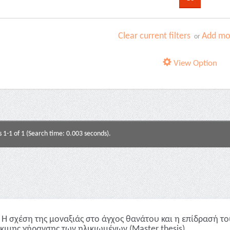
Clear current filters
Add mor
or
View Option
s 1-1 of 1 (Search time: 0.003 seconds).
Η σχέση της μοναξιάς στο άγχος θανάτου και η επίδρασή του
κιμης γήρανσης των ηλικιωμένων (Master thesis)