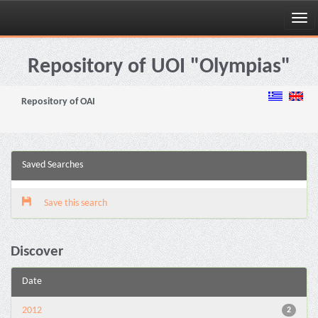
Skip
navigation
Repository of UOI "Olympias"
Repository of OAI
Saved Searches
Save this search
Discover
Date
2012
2