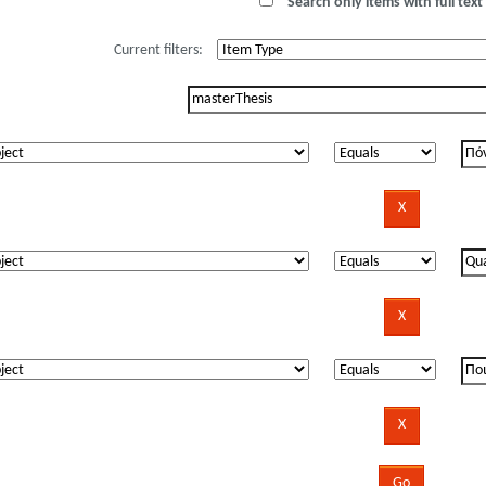
Search only items with full text 
Current filters: