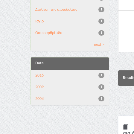
Διάθεση της αισιοδοξίας
1
Ισχίο
1
Οστεοαρθρίτιδα
1
next >
Date
2016
1
Result
2009
1
2008
1
αισι