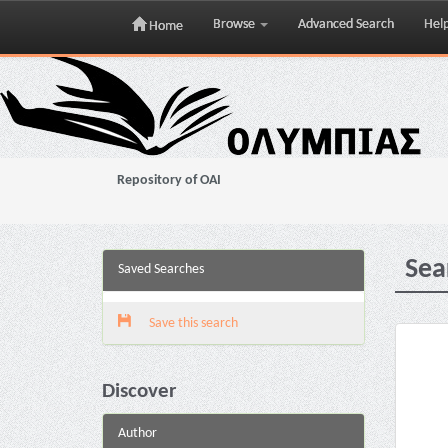
Browse
Advanced Search
Hel
Home
Skip
navigation
Repository of OAI
Sea
Saved Searches
Save this search
Discover
Author