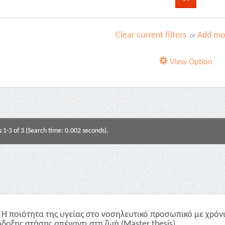
Clear current filters
Add mor
or
View Option
s 1-3 of 3 (Search time: 0.002 seconds).
Η ποιότητα της υγείας στο νοσηλευτικό προσωπικό με χρόν
όδοξης στάσης απέναντι στη ζωή (Master thesis)