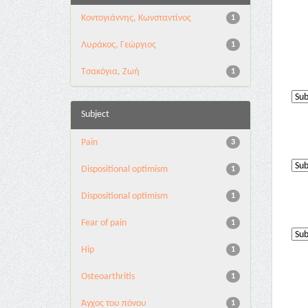
Κοντογιάννης, Κωνσταντίνος
1
Λυράκος, Γεώργιος
1
Τσακόγια, Ζωή
1
Subject
Pain
3
Dispositional optimism
1
Dispositional optimism
1
Fear of pain
1
Hip
1
Osteoarthritis
1
Άγχος του πόνου
1