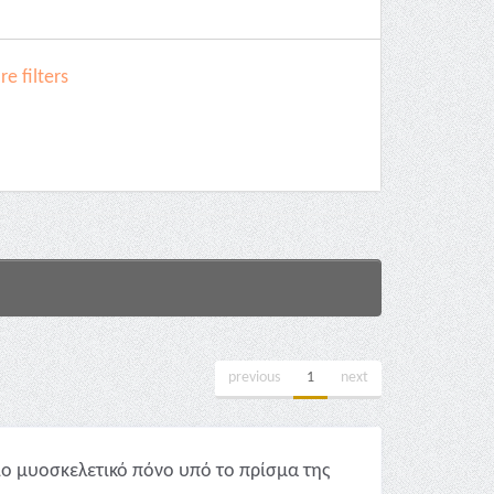
e filters
previous
1
next
ιο μυοσκελετικό πόνο υπό το πρίσμα της