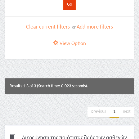
Clear current filters
Add more filters
or
View Option
Results 1-3 of 3 (Search time: 0.023 seconds).
previous
1
next
Διερεύνηση της ποιότητας ζωής των ασθενών