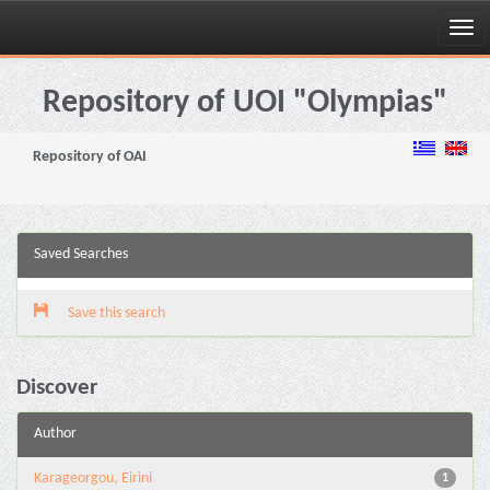
Skip
navigation
Repository of UOI "Olympias"
Repository of OAI
Saved Searches
Save this search
Discover
Author
Karageorgou, Eirini
1