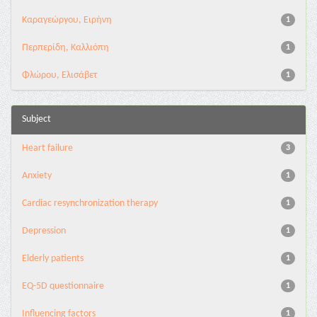
Καραγεώργου, Ειρήνη
1
Περπερίδη, Καλλιόπη
1
Φλώρου, Ελισάβετ
1
Subject
Heart failure
3
Anxiety
1
Cardiac resynchronization therapy
1
Depression
1
Elderly patients
1
EQ-5D questionnaire
1
Influencing factors
1