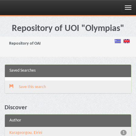
Skip
navigation
Repository of UOI "Olympias"
Repository of OAI
Saved Searches
Save this search
Discover
Author
Karageorgou, Eirini
1