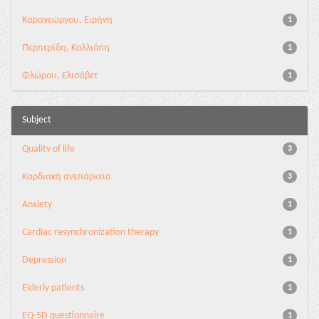
Καραγεώργου, Ειρήνη
1
Περπερίδη, Καλλιόπη
1
Φλώρου, Ελισάβετ
1
Subject
Quality of life
3
Καρδιακή ανεπάρκεια
3
Anxiety
1
Cardiac resynchronization therapy
1
Depression
1
Elderly patients
1
EQ-5D questionnaire
1