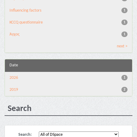
Influencing factors
1
KCCQ questionnaire
1
Άγχος
1
next >
Date
2026
1
2019
2
Search
Search: