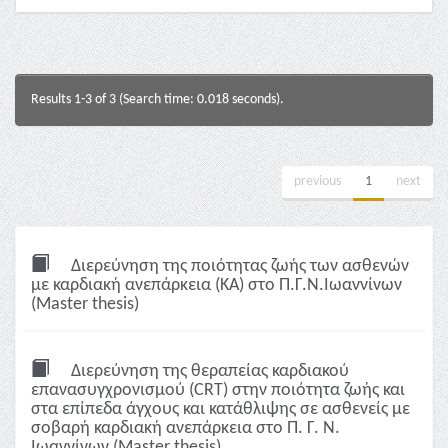
Results 1-3 of 3 (Search time: 0.018 seconds).
previous
1
next
Διερεύνηση της ποιότητας ζωής των ασθενών
με καρδιακή ανεπάρκεια (ΚΑ) στο Π.Γ.Ν.Ιωαννίνων
(Master thesis)
Διερεύνηση της θεραπείας καρδιακού
επανασυγχρονισμού (CRT) στην ποιότητα ζωής και
στα επίπεδα άγχους και κατάθλιψης σε ασθενείς με
σοβαρή καρδιακή ανεπάρκεια στο Π. Γ. Ν.
Ιωαννίνων (Master thesis)