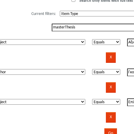
Search only items with full text 
Current filters: