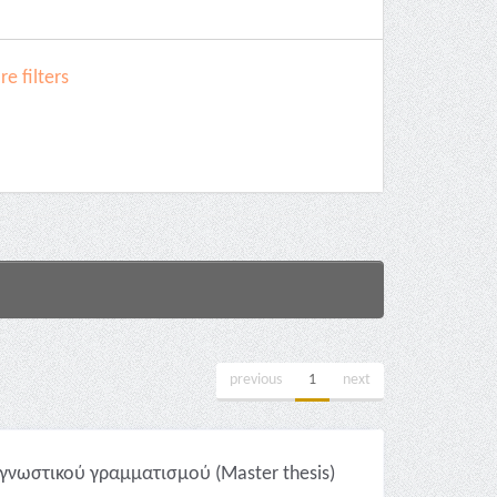
e filters
previous
1
next
νωστικού γραμματισμού (Master thesis)