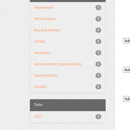
Assessment
1
Performance
1
Reading literacy
1
School
1
Semantics
1
Αναγνωστικός γραμματισμός
1
Σημασιολογία
1
Σχολείο
1
Date
2017
1