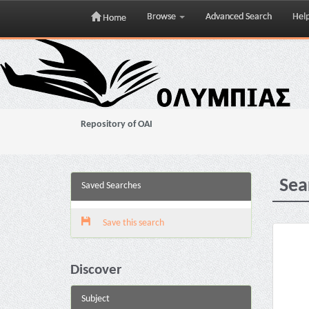
Browse
Advanced Search
Hel
Home
Skip
navigation
Repository of OAI
Sea
Saved Searches
Save this search
Discover
Subject