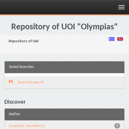
Skip
navigation
Repository of UOI "Olympias"
Repository of OAI
Saved Searches
Save this search
Discover
Author
Ζωγανάς, Λεωνίδας Κ.
1