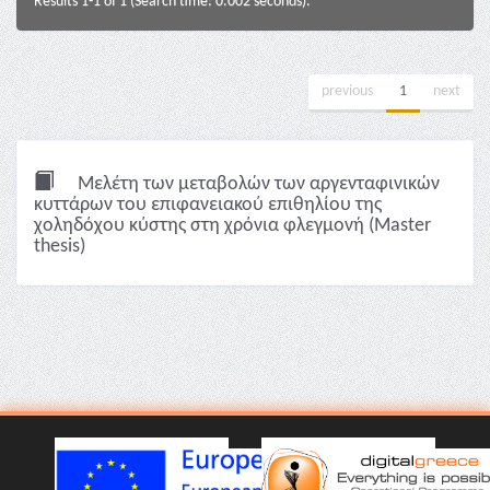
Results 1-1 of 1 (Search time: 0.002 seconds).
previous
1
next
Μελέτη των μεταβολών των αργενταφινικών
κυττάρων του επιφανειακού επιθηλίου της
χοληδόχου κύστης στη χρόνια φλεγμονή (Master
thesis)