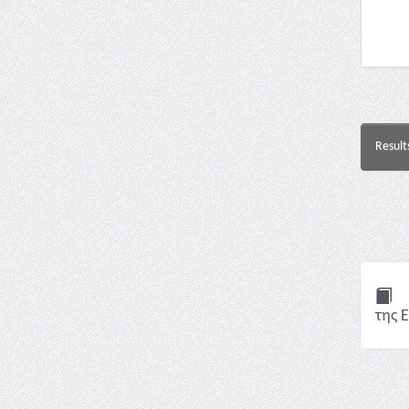
Result
της Ε