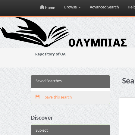
Browse
Advanced Search
Hel
Home
Skip
navigation
Repository of OAI
Sea
Saved Searches
Save this search
Discover
Subject