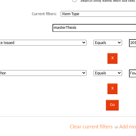
Search only items with full text 
Current filters:
Clear current filters
Add mor
or