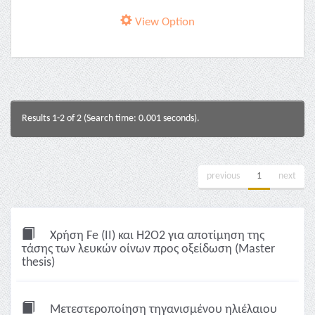
View Option
Results 1-2 of 2 (Search time: 0.001 seconds).
previous
1
next
Χρήση Fe (II) και H2O2 για αποτίμηση της
τάσης των λευκών οίνων προς οξείδωση (Master
thesis)
Μετεστεροποίηση τηγανισμένου ηλιέλαιου