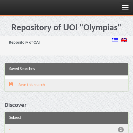
Skip
navigation
Repository of UOI "Olympias"
Repository of OAI
Saved Searches
Save this search
Discover
Subject
-
2