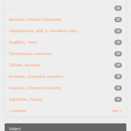
-, -
24
Κουρίλας, Ευλόγιος Λαυριώτης
22
Μαμμόπουλος, Αλεξ. Χ. υπεύθυνος ύλης
22
Καρβέλης, Τάκης
19
Πανεπιστήμιο, Ιωαννίνων
19
Τζάλλας, Λευτέρης
19
Κυπραίου, Ευαγγελία, επιμέλεια
18
Κουρίλας, Ευλογίος Λαυριώτης
16
Δημητρίου, Πύρρος
15
< previous
next >
Subject