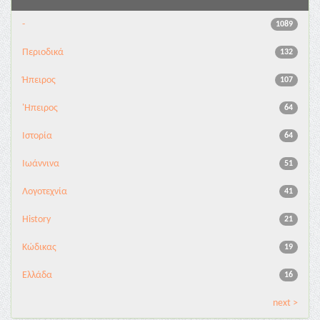
-
1089
Περιοδικά
132
Ήπειρος
107
'Ηπειρος
64
Ιστορία
64
Ιωάννινα
51
Λογοτεχνία
41
History
21
Κώδικας
19
Ελλάδα
16
next >