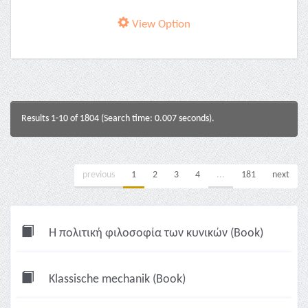
View Option
Results 1-10 of 1804 (Search time: 0.007 seconds).
previous
1
2
3
4
...
181
next
Η πολιτική φιλοσοφία των κυνικών (Book)
Klassische mechanik (Book)