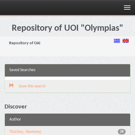
Skip
navigation
Repository of UOI "Olympias"
Repository of OAI
Saved Searches
Save this search
Discover
Author
Τζούλης, Θανάσης
28