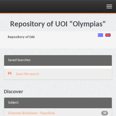
Skip
navigation
Repository of UOI "Olympias"
Repository of OAI
Saved Searches
Save this search
Discover
Subject
Ελληνική Φιλολογία - Περιοδικά
38