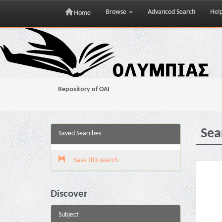
Browse
Advanced Search
Hel
Home
Skip
navigation
Repository of OAI
Sea
Saved Searches
Save this search
Discover
Subject