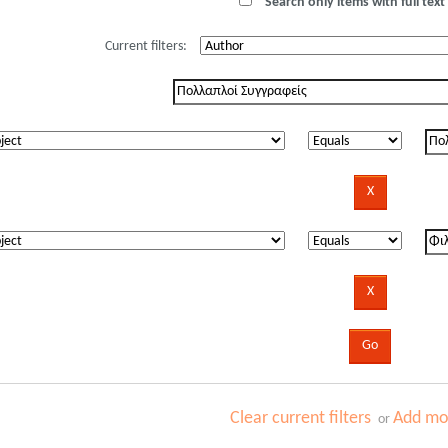
Search only items with full text 
Current filters:
Clear current filters
Add mor
or