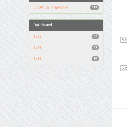
Επιστήμη - Περιοδικά
113
Date issued
1892
57
1893
43
1891
10