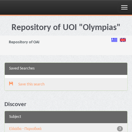
Skip
navigation
Repository of UOI "Olympias"
Repository of OAI
Saved Searches
Save this search
Discover
Subject
Ελλάδα - Περιοδικά
3