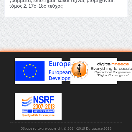
γράμματα, επιστήμαι, καλαί τέχναι, βιομηχανίαι,
τόμος 2, 17ο-18ο τεύχος
DSpace software copyright © 2014-2015 Duraspace 2013