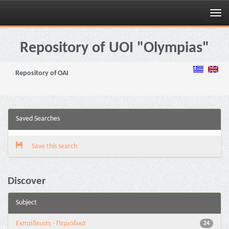
Skip
navigation
Repository of UOI "Olympias"
Repository of OAI
Saved Searches
Save this search
Discover
Subject
Εκπαίδευση - Περιοδικά
24