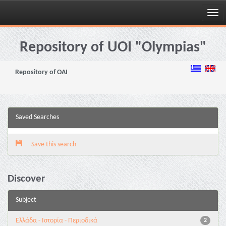
Skip
navigation
Repository of UOI "Olympias"
Repository of OAI
Saved Searches
Save this search
Discover
Subject
Ελλάδα - Ιστορία - Περιοδικά
2