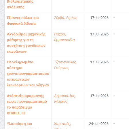
βιβλιομετρικής
ανάλυσης
Έξυπνες πόλεις και
Ζέρβα, Ειρήνη
17-Jul-2026
-
ψηφιακά δίδυμα
Αλγόριθμοι μηχανικής
Πάχου,
17-Jul-2026
-
μάθησης για τη
Εμμανουέλα
συσχέτιση γονιδιακών
εκφράσεων
Ολοκληρωμένο
Τζανόπουλος,
17-Jul-2026
-
σύστημα
Γεώργιος
χρονοπρογραμματισμού
υπεραστικών
λεωφορείων και οδηγών
Ανάπτυξη εφαρμογής
Δημόπουλος,
17-Jul-2026
-
χωρίς προγραμματισμό
Μάρκος
το παράδειγμα
BUBBLE.IO
Υλοποίηση κσι
Χαρατσής,
24-Jun-2026
-