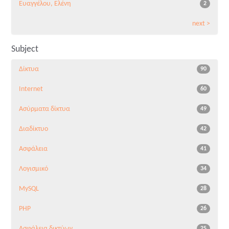
Ευαγγέλου, Ελένη
2
next >
Subject
Δίκτυα
90
Internet
60
Ασύρματα δίκτυα
49
Διαδίκτυο
42
Ασφάλεια
41
Λογισμικό
34
MySQL
28
PHP
26
Ασφάλεια δικτύων
25