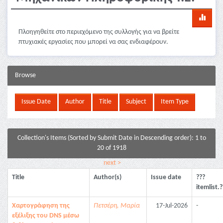
Πλοηγηθείτε στο περιεχόμενο της συλλογής για να βρείτε
πτυχιακές εργασίες που μπορεί να σας ενδιαφέρουν.
Browse
Collection's Items (Sorted by Submit Date in Descending order): 1 to
20 of 1918
next >
Title
Author(s)
Issue date
???
itemlist.
Χαρτογράφηση της
Πετσέρη, Μαρία
17-Jul-2026
-
εξέλιξης του DNS μέσω