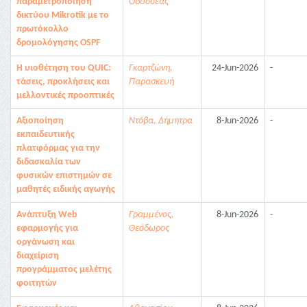
παραμετροποίηση
Οδυσσέας
δικτύου Mikrotik με το
πρωτόκολλο
δρομολόγησης OSPF
Η υιοθέτηση του QUIC:
Γκαρτζώνη,
24-Jun-2026
-
τάσεις, προκλήσεις και
Παρασκευή
μελλοντικές προοπτικές
Αξιοποίηση
Ντόβα, Δήμητρα
8-Jun-2026
-
εκπαιδευτικής
πλατφόρμας για την
διδασκαλία των
φυσικών επιστημών σε
μαθητές ειδικής αγωγής
Ανάπτυξη Web
Γραμμένος,
8-Jun-2026
-
εφαρμογής για
Θεόδωρος
οργάνωση και
διαχείριση
προγράμματος μελέτης
φοιτητών