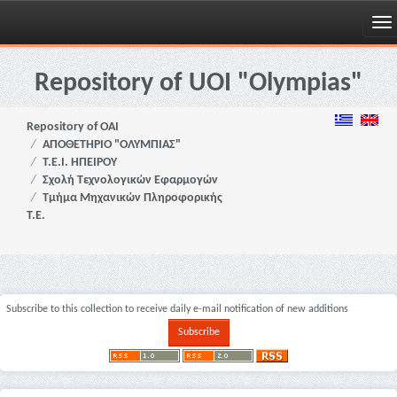
Skip
navigation
Repository of UOI "Olympias"
Repository of OAI
ΑΠΟΘΕΤΗΡΙΟ "ΟΛΥΜΠΙΑΣ"
Τ.Ε.Ι. ΗΠΕΙΡΟΥ
Σχολή Τεχνολογικών Εφαρμογών
Τμήμα Μηχανικών Πληροφορικής
Τ.Ε.
Subscribe to this collection to receive daily e-mail notification of new additions