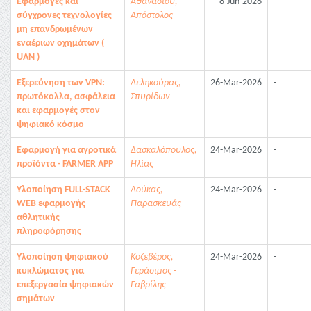
Εφαρμογές και
Αθανασίου,
8-Jun-2026
-
σύγχρονες τεχνολογίες
Απόστολος
μη επανδρωμένων
εναέριων οχημάτων (
UAN )
Εξερεύνηση των VPN:
Δεληκούρας,
26-Mar-2026
-
πρωτόκολλα, ασφάλεια
Σπυρίδων
και εφαρμογές στον
ψηφιακό κόσμο
Εφαρμογή για αγροτικά
Δασκαλόπουλος,
24-Mar-2026
-
προϊόντα - FARMER APP
Ηλίας
Υλοποίηση FULL-STACK
Δούκας,
24-Mar-2026
-
WEB εφαρμογής
Παρασκευάς
αθλητικής
πληροφόρησης
Υλοποίηση ψηφιακού
Κοζεβέρος,
24-Mar-2026
-
κυκλώματος για
Γεράσιμος -
επεξεργασία ψηφιακών
Γαβρίλης
σημάτων