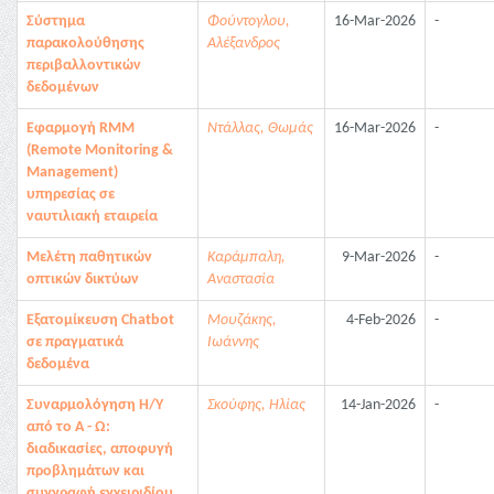
Σύστημα
Φούντογλου,
16-Mar-2026
-
παρακολούθησης
Αλέξανδρος
περιβαλλοντικών
δεδομένων
Εφαρμογή RMM
Ντάλλας, Θωμάς
16-Mar-2026
-
(Remote Monitoring &
Management)
υπηρεσίας σε
ναυτιλιακή εταιρεία
Μελέτη παθητικών
Καράμπαλη,
9-Mar-2026
-
οπτικών δικτύων
Αναστασία
Εξατομίκευση Chatbot
Μουζάκης,
4-Feb-2026
-
σε πραγματικά
Ιωάννης
δεδομένα
Συναρμολόγηση Η/Υ
Σκούφης, Ηλίας
14-Jan-2026
-
από το Α - Ω:
διαδικασίες, αποφυγή
προβλημάτων και
συγγραφή εγχειριδίου