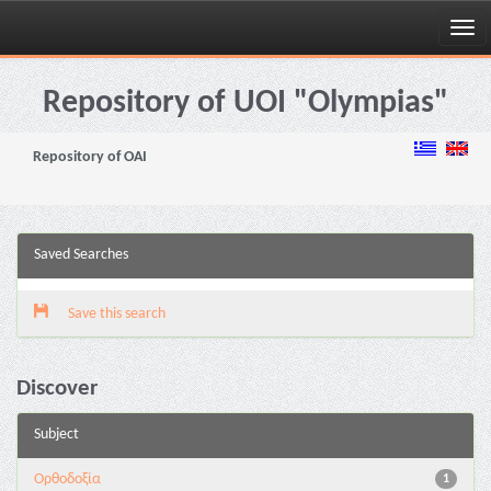
Skip
navigation
Repository of UOI "Olympias"
Repository of OAI
Saved Searches
Save this search
Discover
Subject
Ορθοδοξία
1