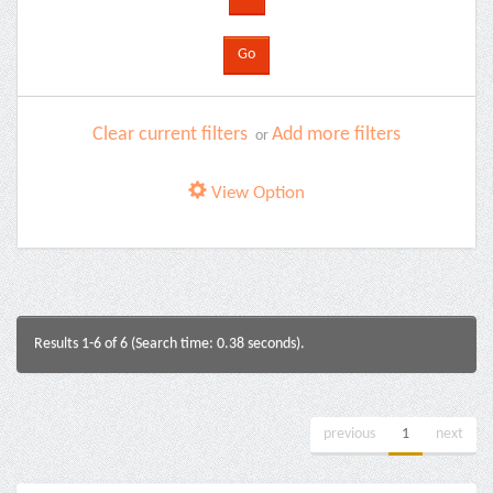
Clear current filters
Add more filters
or
View Option
Results 1-6 of 6 (Search time: 0.38 seconds).
previous
1
next