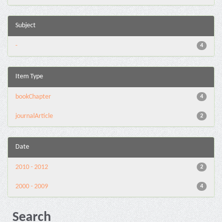
Subject
-
4
Item Type
bookChapter
4
journalArticle
2
Date
2010 - 2012
2
2000 - 2009
4
Search