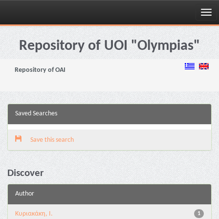
Skip
navigation
Repository of UOI "Olympias"
Repository of OAI
Saved Searches
Save this search
Discover
Author
Kυριακάκη, Ι.
1