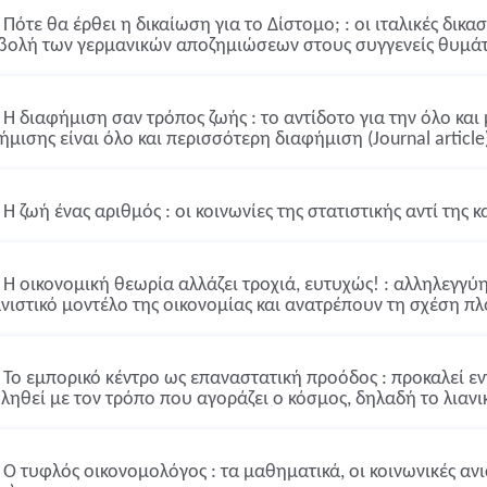
Πότε θα έρθει η δικαίωση για το Δίστομο; : οι ιταλικές δικα
βολή των γερμανικών αποζημιώσεων στους συγγενείς θυμάτων
Η διαφήμιση σαν τρόπος ζωής : το αντίδοτο για την όλο και
ήμισης είναι όλο και περισσότερη διαφήμιση (Journal article
Η ζωή ένας αριθμός : οι κοινωνίες της στατιστικής αντί της κ
Η οικονομική θεωρία αλλάζει τροχιά, ευτυχώς! : αλληλεγγύ
νιστικό μοντέλο της οικονομίας και ανατρέπουν τη σχέση πλο
Το εμπορικό κέντρο ως επαναστατική προόδος : προκαλεί ε
ληθεί με τον τρόπο που αγοράζει ο κόσμος, δηλαδή το λιανικό
Ο τυφλός οικονομολόγος : τα μαθηματικά, οι κοινωνικές ανισό