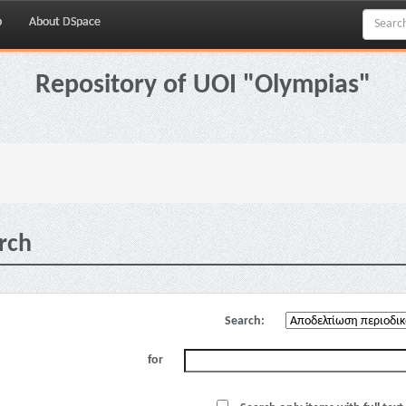
p
About DSpace
Repository of UOI "Olympias"
rch
Search:
for