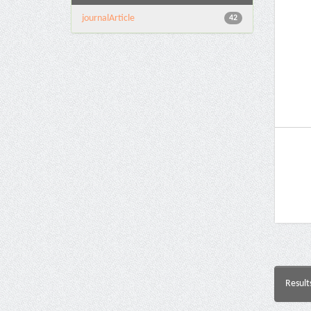
journalArticle
42
Result