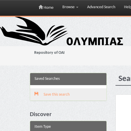
Browse
Advanced Search
Hel
Home
Skip
navigation
Repository of OAI
Sea
Saved Searches
Save this search
Discover
Item Type