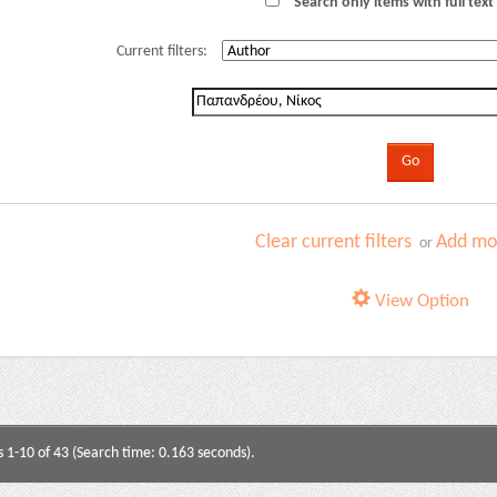
Search only items with full text 
Current filters:
Clear current filters
Add mor
or
View Option
s 1-10 of 43 (Search time: 0.163 seconds).