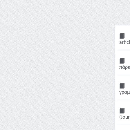
artic
πάρει
γραμ
(Jour