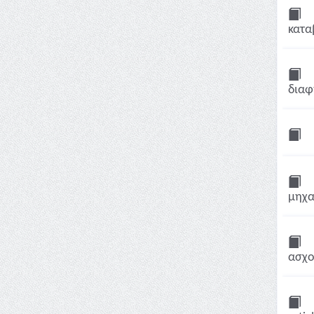
κατα
διαφ
μηχα
ασχο